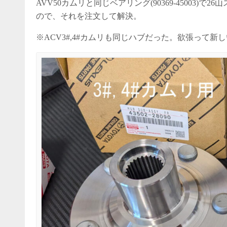
AVV50カムリと同じベアリング(90369-45003)で26
ので、それを注文して解決。
※ACV3#,4#カムリも同じハブだった。欲張って新しい