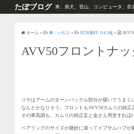
コ
たぽブログ
車、柴犬、登山、コンピュータ、音楽、e
ン
テ
ン
ホーム
»
車：いぢり
»
ST20系FF 114.3化
»
AVV
ツ
へ
AVV50フロントナ
ス
キ
ッ
プ
リヤはアームのターンバックル部分が届いてうまく
なんとかなりそう。フロントもAVV50カムリの純
その車高調も、カムリの純正足と金さえ用意すれば(今
ベアリングのサイズが微妙に違ってイプサムハブが