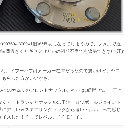
グ(90369-43009×1個)が無駄になってしまうので、ダメ元で返
2週間過ぎるとギヤ欠けとかの初期不良でも返品できない(汗))
うな。イプーハブはメーカー在庫だったので痛いけど、ヤフ
てもらった方がいいかも。
V50カムリのフロントナックル、やっぱ無理だわ。＿|￣|○
なくて、ドラシャとナックルの干渉・ロワボールジョイント
妙にデカい＆ステアリングラックから遠い・低い、って感じ
した！？ってレベル。｡ﾟ(ﾟ´Д｀ﾟ)ﾟ｡