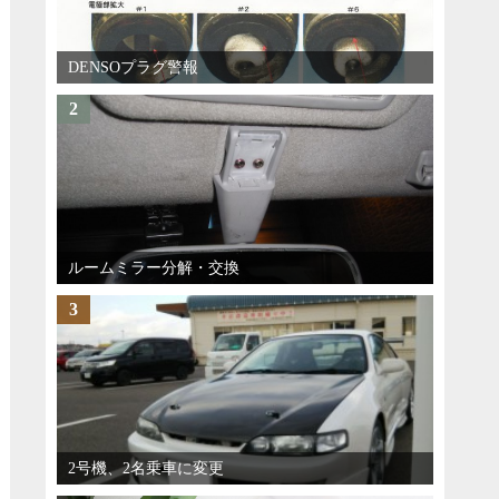
DENSOプラグ警報
2
ルームミラー分解・交換
3
2号機、2名乗車に変更