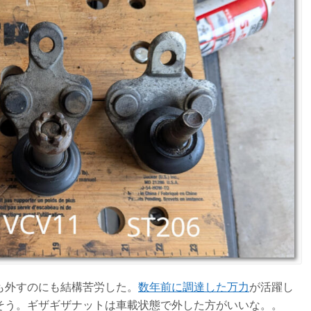
も外すのにも結構苦労した。
数年前に調達した万力
が活躍し
そう。ギザギザナットは車載状態で外した方がいいな。。