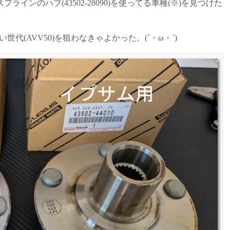
山スプラインのハブ(43502-28090)を使ってる車種(※)を見つけた
世代(AVV50)を狙わなきゃよかった。(´・ω・`)