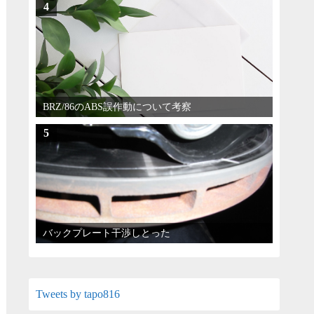
4
BRZ/86のABS誤作動について考察
5
バックプレート干渉しとった
Tweets by tapo816