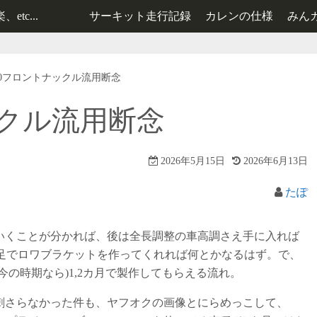
tc...
サーキット走行記録
カレンの仕様
みん
レンタルカート走行記録
2号機の仕様
50フロントナックル流用断念
3号機の仕様
ックル流用断念
2026年5月15日
2026年6月13日
たぽ
いくことが分かれば、後は全長調整の車高調さえ手に入れば
正足でロワブラケットを作ってくれれば何とかなるはず。で、
の時期なら)1,2カ月で製作してもらえる流れ。
刺さらなかった件も、ヤフオクの画像とにらめっこして、