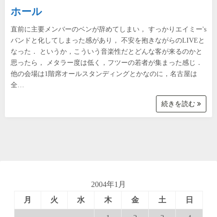
ホール
直前に主要メンバーのベンが辞めてしまい， すっかりエイミー's
バンドと化してしまった感があり， 不安を抱きながらのLIVEと
なった． というか，こういう音楽性だとどんな客が来るのかと
思ったら， メタラー度は低く，フツーの若者が集まった感じ．
他の会場は1階席オールスタンディングとかなのに，名古屋は
全…
続きを読む
2004年1月
月
火
水
木
金
土
日