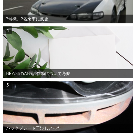
2号機、2名乗車に変更
4
BRZ/86のABS誤作動について考察
5
バックプレート干渉しとった