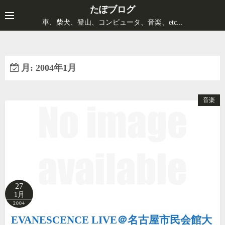
コ
たぽブログ
ン
車、柴犬、登山、コンピュータ、音楽、etc...
テ
ン
ツ
月:
2004年1月
へ
ス
キ
音楽
ッ
プ
27
1月
2004
EVANESCENCE LIVE＠名古屋市民会館大