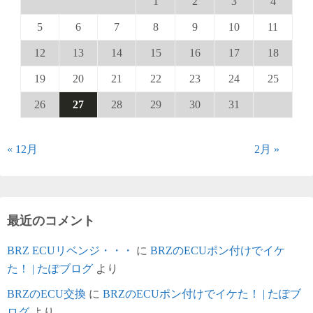
1
2
3
4
5
6
7
8
9
10
11
12
13
14
15
16
17
18
19
20
21
22
23
24
25
26
27
28
29
30
31
« 12月
2月 »
最近のコメント
BRZ ECUリベンジ・・・
に
BRZのECUポン付けでイケ
た！ | たぽブログ
より
BRZのECU交換
に
BRZのECUポン付けでイケた！ | たぽブ
ログ
より