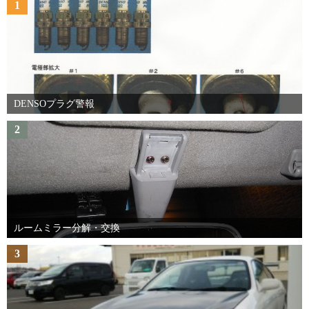
1
DENSOプラグ警報
2
ルームミラー分解・交換
3