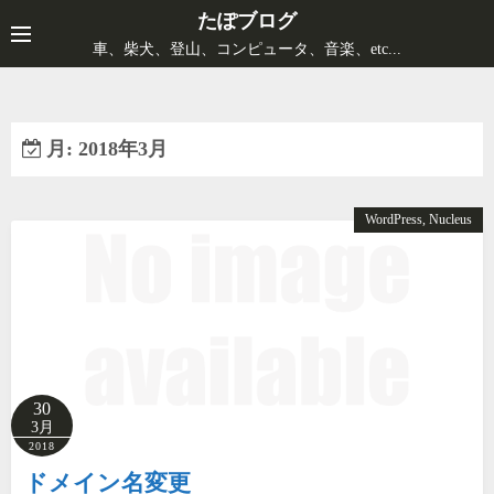
コ
たぽブログ
ン
車、柴犬、登山、コンピュータ、音楽、etc...
テ
ン
ツ
月:
2018年3月
へ
ス
キ
WordPress, Nucleus
ッ
プ
30
3月
2018
ドメイン名変更