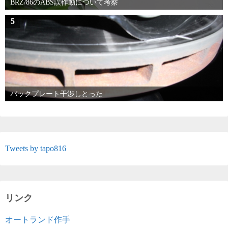
BRZ/86のABS誤作動について考察
5
バックプレート干渉しとった
Tweets by tapo816
リンク
オートランド作手