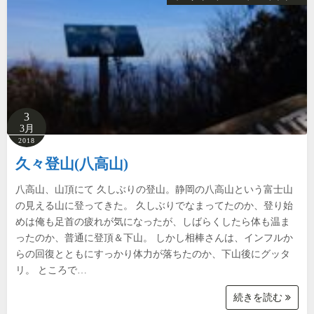
3
3月
2018
久々登山(八高山)
八高山、山頂にて 久しぶりの登山。静岡の八高山という富士山
の見える山に登ってきた。 久しぶりでなまってたのか、登り始
めは俺も足首の疲れが気になったが、しばらくしたら体も温ま
ったのか、普通に登頂＆下山。 しかし相棒さんは、インフルか
らの回復とともにすっかり体力が落ちたのか、下山後にグッタ
リ。 ところで…
続きを読む