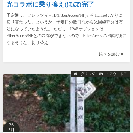
光コラボに乗り換え(ほぼ)完了
予定通り、フレッツ光＋IIJ(FIberAccess/NF)からIIJmioひかりに
切り替わった。というか、予定日の数日前から光回線部分は有
効になっていたようだ。 ただし、IPoEオプションは
FiberAccess/NFとの並存ができないので、FiberAccess/NF解約後に
なるそうな。切り替え…
続きを読む
ボルダリング・登山・アウトドア
26
3月