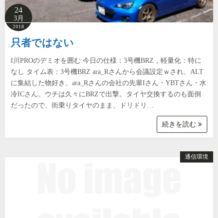
24
3月
2018
只者ではない
I川PROのデミオを囲む 今日の仕様：3号機BRZ，軽量化：特に
なし タイム表：3号機BRZ ara_Rさんから会議設定ｗされ、ALT
に集結した物好き、ara_Rさんの会社の先輩Iさん・YBTさん・水
冷ICさん。ウチは久々にBRZで出撃。タイヤ交換するのも面倒
だったので、街乗りタイヤのまま、ドリドリ…
続きを読む
通信環境