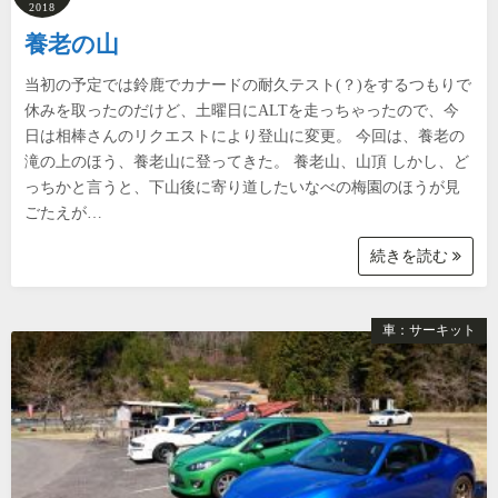
2018
養老の山
当初の予定では鈴鹿でカナードの耐久テスト(？)をするつもりで
休みを取ったのだけど、土曜日にALTを走っちゃったので、今
日は相棒さんのリクエストにより登山に変更。 今回は、養老の
滝の上のほう、養老山に登ってきた。 養老山、山頂 しかし、ど
っちかと言うと、下山後に寄り道したいなべの梅園のほうが見
ごたえが…
続きを読む
車：サーキット