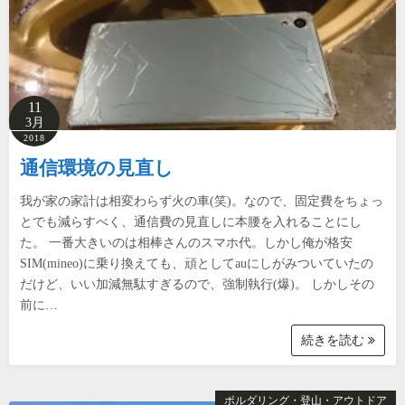
11
3月
2018
通信環境の見直し
我が家の家計は相変わらず火の車(笑)。なので、固定費をちょっ
とでも減らすべく、通信費の見直しに本腰を入れることにし
た。 一番大きいのは相棒さんのスマホ代。しかし俺が格安
SIM(mineo)に乗り換えても、頑としてauにしがみついていたの
だけど、いい加減無駄すぎるので、強制執行(爆)。 しかしその
前に…
続きを読む
ボルダリング・登山・アウトドア