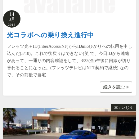
14
3月
2018
光コラボへの乗り換え進行中
フレッツ光＋IIJ(FiberAccess/NF)からIIJmioひかりへの転用を申し
込んだ(3/10)。これで後戻りはできない(笑 で、今日IIJから連絡
があって、一通りの内容確認をして、3/23(金)午後に回線が切り
替わることになった。(フレッツテレビはNTT契約で継続) なの
で、その前後で自宅…
続きを読む
車：いぢり