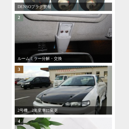
DENSOプラグ警報
2
ルームミラー分解・交換
3
2号機、2名乗車に変更
4