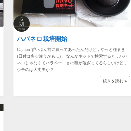
6
6月
2006
ハバネロ栽培開始
Caption ずいぶん前に買ってあったんだけど，やっと種まき
(日付は多少違うかも…)． なんかネットで検索すると，ハバ
ネロじゃなくてハラペーニョの種が混ざってるらしいけど，
ウチのは大丈夫か？…
続きを読む
り