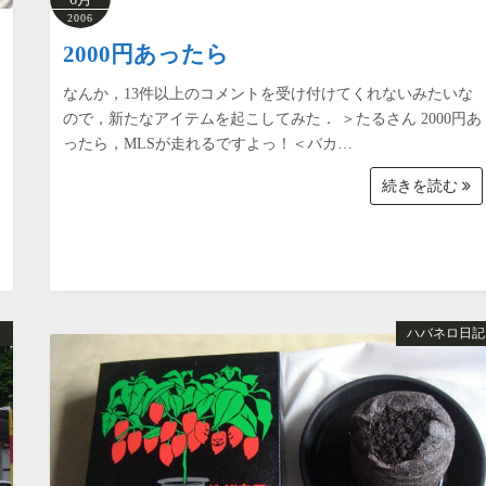
2006
2000円あったら
なんか，13件以上のコメントを受け付けてくれないみたいな
ので，新たなアイテムを起こしてみた． ＞たるさん 2000円あ
ったら，MLSが走れるですよっ！＜バカ…
続きを読む
ト
ハバネロ日記