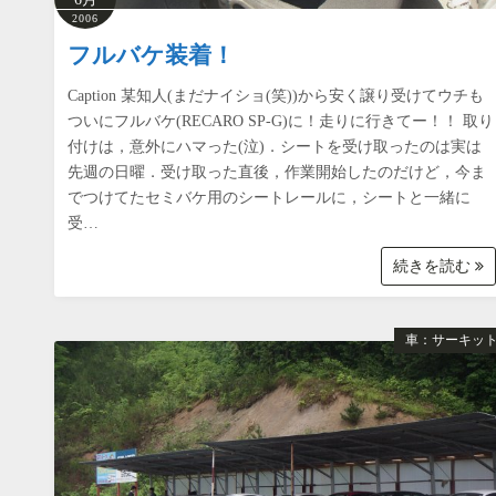
2006
フルバケ装着！
Caption 某知人(まだナイショ(笑))から安く譲り受けてウチも
ついにフルバケ(RECARO SP-G)に！走りに行きてー！！ 取り
付けは，意外にハマった(泣)．シートを受け取ったのは実は
先週の日曜．受け取った直後，作業開始したのだけど，今ま
でつけてたセミバケ用のシートレールに，シートと一緒に
受…
続きを読む
車：サーキッ