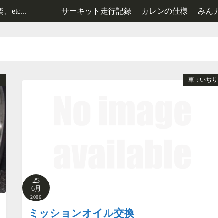
tc...
サーキット走行記録
カレンの仕様
みん
レンタルカート走行記録
2号機の仕様
3号機の仕様
ト
車：いぢり
25
6月
2006
ミッションオイル交換