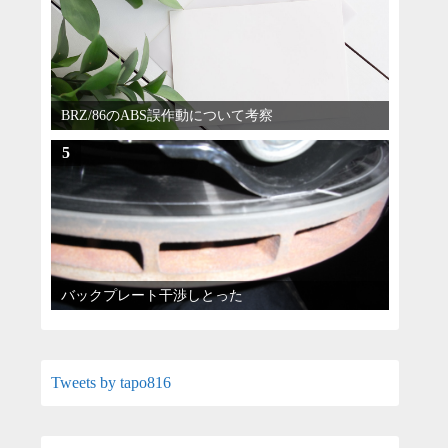
BRZ/86のABS誤作動について考察
5
バックプレート干渉しとった
Tweets by tapo816