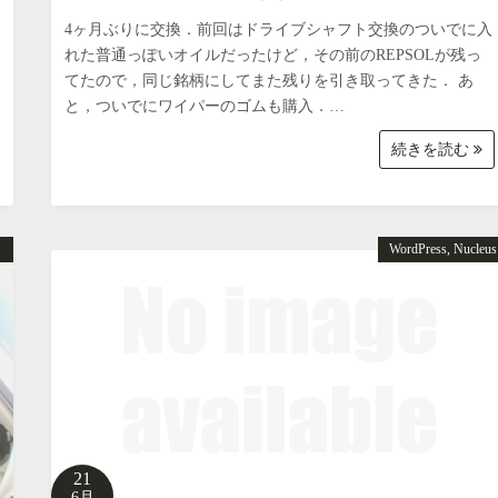
4ヶ月ぶりに交換．前回はドライブシャフト交換のついでに入
れた普通っぽいオイルだったけど，その前のREPSOLが残っ
てたので，同じ銘柄にしてまた残りを引き取ってきた． あ
と，ついでにワイパーのゴムも購入．…
続きを読む
り
WordPress, Nucleus
21
6月