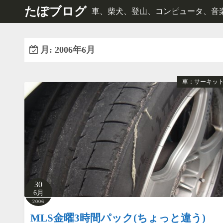
コ
たぽブログ
車、柴犬、登山、コンピュータ、音楽、e
ン
テ
ン
月:
2006年6月
ツ
へ
車：サーキッ
ス
キ
ッ
プ
30
6月
2006
MLS金曜3時間パック(ちょっと違う)