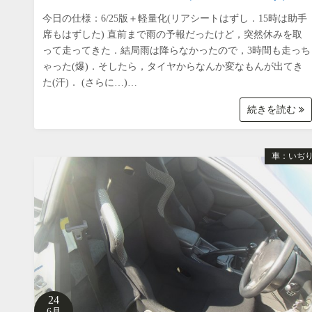
今日の仕様：6/25版＋軽量化(リアシートはずし．15時は助手
席もはずした) 直前まで雨の予報だったけど，突然休みを取
って走ってきた．結局雨は降らなかったので，3時間も走っち
ゃった(爆)．そしたら，タイヤからなんか変なもんが出てき
た(汗)． (さらに…)…
続きを読む
車：いぢ
24
6月