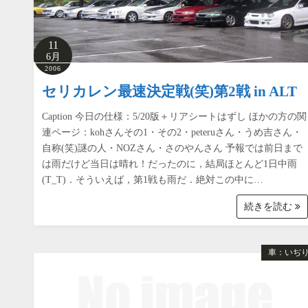
11
6月
2006
セリカレン最速決定戦(笑)第2戦 in ALT
Caption 今日の仕様：5/20版＋リアシートはずし ほかの方の関
連ページ：kohさんその1・その2・peteruさん・うめ吉さん・
自称(笑)謎の人・NOZさん・さのやんさん 予報では前日まで
は雨だけど当日は晴れ！だったのに，結局ほとんど1日中雨
(T_T)．そういえば，第1戦も雨だ．絶対この中に…
続きを読む
車：いぢ