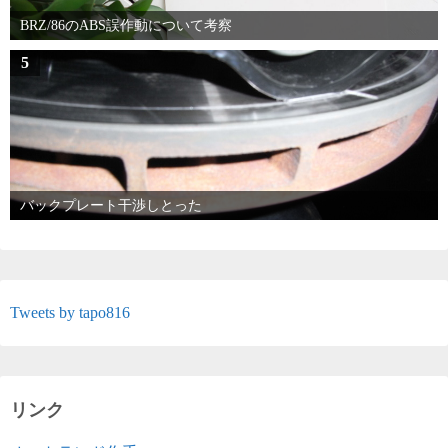
BRZ/86のABS誤作動について考察
5
バックプレート干渉しとった
Tweets by tapo816
リンク