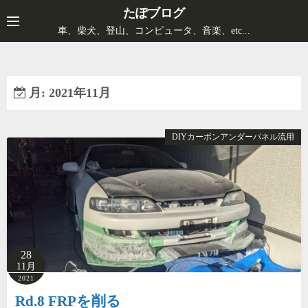
コ
たぽブログ
ン
車、柴犬、登山、コンピュータ、音楽、etc...
テ
ン
ツ
月:
2021年11月
へ
ス
キ
DIYカーボンアンダーパネル流用
ッ
プ
28
11月
2021
Rd.8 FRPを削る