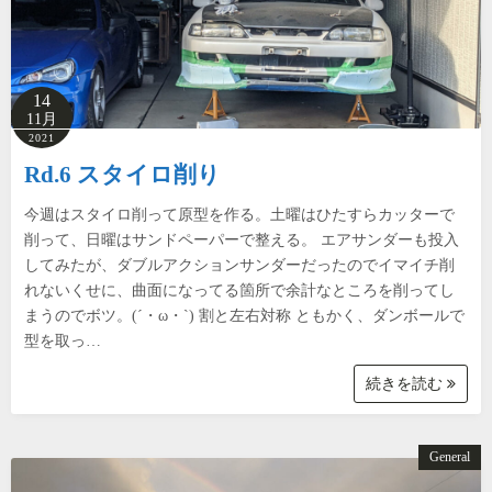
14
11月
2021
Rd.6 スタイロ削り
今週はスタイロ削って原型を作る。土曜はひたすらカッターで
削って、日曜はサンドペーパーで整える。 エアサンダーも投入
してみたが、ダブルアクションサンダーだったのでイマイチ削
れないくせに、曲面になってる箇所で余計なところを削ってし
まうのでボツ。(´・ω・`) 割と左右対称 ともかく、ダンボールで
型を取っ…
続きを読む
General