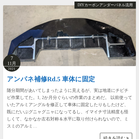
DIYカーボンアンダーパネル流用
7
11月
2021
アンパネ補修Rd.5 車体に固定
随分期間があいてしまったように見えるが、実は地道にチビチ
ビ作業してた。1, 2か月分ぐらいの作業のまとめだ。 以前使って
いたアルミアングルを修正して車体に固定したりもしたけど、
既にだいぶグニャグニャになってるし、イマイチ寸法精度も怪
しくて、なかなか左右対称＆水平に取り付けられないので、ミ
スミのアルミ…
続きを読む