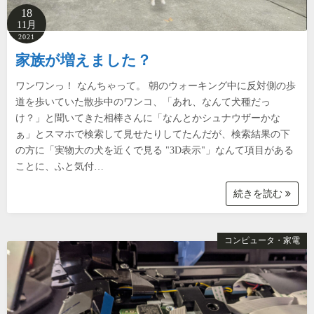
18
11月
2021
家族が増えました？
ワンワンっ！ なんちゃって。 朝のウォーキング中に反対側の歩
道を歩いていた散歩中のワンコ、「あれ、なんて犬種だっ
け？」と聞いてきた相棒さんに「なんとかシュナウザーかな
ぁ」とスマホで検索して見せたりしてたんだが、検索結果の下
の方に「実物大の犬を近くで見る "3D表示"」なんて項目がある
ことに、ふと気付…
続きを読む
コンピュータ・家電