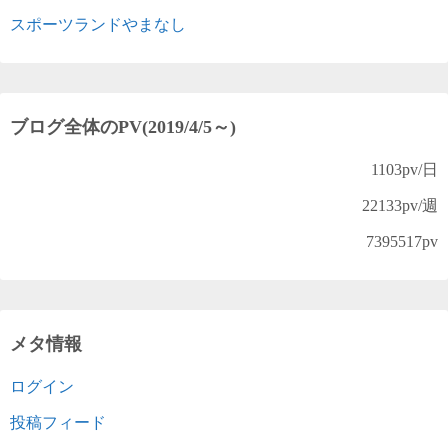
スポーツランドやまなし
ブログ全体のPV(2019/4/5～)
1103
pv/日
22133
pv/週
7395517
pv
メタ情報
ログイン
投稿フィード