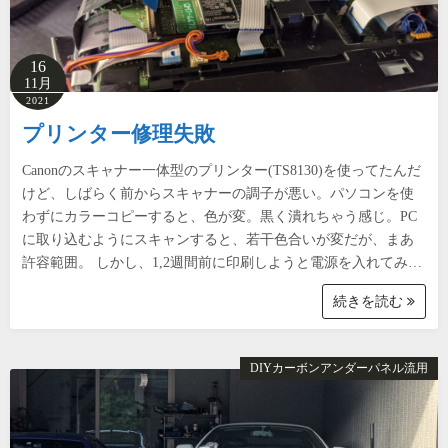
16
11月
2021
プリンター修理失敗
Canonのスキャナー一体型のプリンター(TS8130)を使ってたんだ
けど、しばらく前からスキャナーの調子が悪い。パソコンを使
わずにカラーコピーすると、色が変。黒く潰れちゃう感じ。PC
に取り込むようにスキャンすると、若干色合いが変だが、まあ
許容範囲。 しかし、1,2週間前に印刷しようと電源を入れてみ…
続きを読む
DIYカーボンアンダーパネル流用