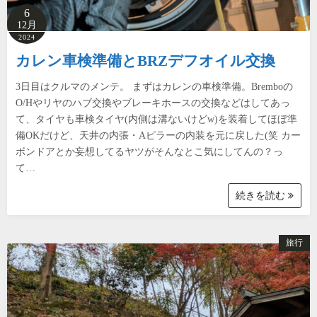
6
12月
2024
カレン車検準備とBRZデフオイル交換
3日目はクルマのメンテ。 まずはカレンの車検準備。Bremboの
O/Hやリヤのハブ交換やブレーキホースの交換などはしてあっ
て、タイヤも車検タイヤ(内側は溝ないけどw)を装着してほぼ準
備OKだけど、天井の内張・Aピラーの内装を元に戻した(笑 カー
ボンドアとか妄想してるヤツがそんなとこ気にしてんの？っ
て…
続きを読む
旅行