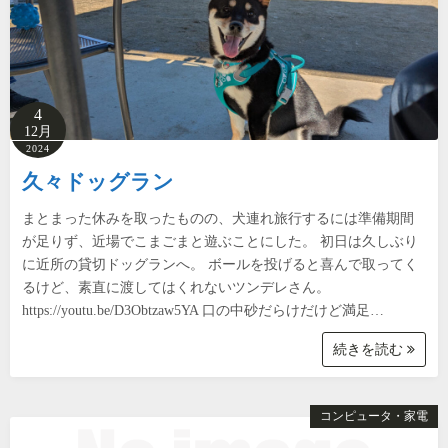
4
12月
2024
久々ドッグラン
まとまった休みを取ったものの、犬連れ旅行するには準備期間
が足りず、近場でこまごまと遊ぶことにした。 初日は久しぶり
に近所の貸切ドッグランへ。 ボールを投げると喜んで取ってく
るけど、素直に渡してはくれないツンデレさん。
https://youtu.be/D3Obtzaw5YA 口の中砂だらけだけど満足…
続きを読む
コンピュータ・家電