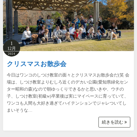
1
12月
2024
クリスマスお散歩会
今日はワンコのしつけ教室の面々とクリスマスお散歩会だ(笑 会
場は、しつけ教室よりむしろ近くのデカい公園(愛知県緑化セン
ター昭和の森)なので朝ゆっくりできるかと思いきや、ウチの
子、しつけ教室(初級w)卒業後は実にマイペースに育っていて、
ワンコも人間も大好き過ぎてハイテンションでジャレついてし
まいそうな…
続きを読む