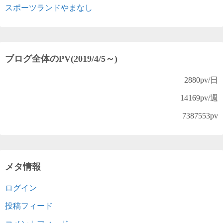
スポーツランドやまなし
ブログ全体のPV(2019/4/5～)
2880
pv/日
14169
pv/週
7387553
pv
メタ情報
ログイン
投稿フィード