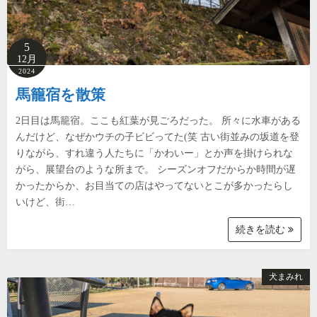
5
12月
2024
馬籠宿を散策
2日目は馬籠宿。ここも紅葉が見ごろだった。 所々に水車がある
んだけど、なぜかウチの子ビビってた(笑 古い街並みの坂道を登
りながら、すれ違う人たちに「かわいー」とか声を掛けられな
がら、展望台のような所まで。 シーズンオフだからか時間が遅
かったからか、お目当ての店はやってないとこが多かったらし
いけど、街…
続きを読む
犬まみれ