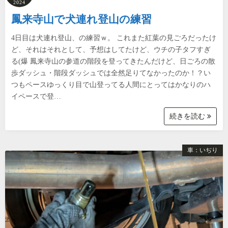
2024
鳳来寺山で犬連れ登山の練習
4日目は犬連れ登山、の練習ｗ。 これまた紅葉の見ごろだったけ
ど、それはそれとして、予想はしてたけど、ウチの子タフすぎ
る(爆 鳳来寺山の参道の階段を登ってきたんだけど、日ごろの散
歩ダッシュ・階段ダッシュでは全然足りてなかったのか！？い
つもペースゆっくり目で山登ってる人間にとってはかなりのハ
イペースで登…
続きを読む
車：いぢり