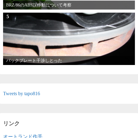
BRZ/86のABS誤作動について考察
5
バックプレート干渉しとった
Tweets by tapo816
リンク
オートランド作手