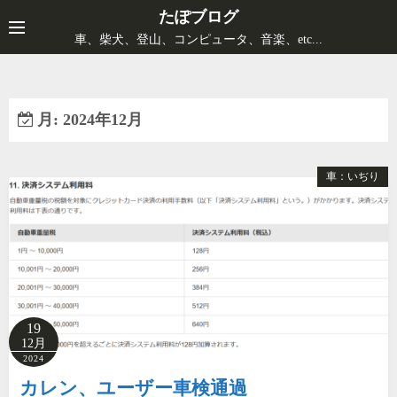
コ
たぽブログ
ン
車、柴犬、登山、コンピュータ、音楽、etc...
テ
ン
ツ
月:
2024年12月
へ
ス
キ
車：いぢり
ッ
プ
19
12月
2024
カレン、ユーザー車検通過