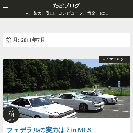
コ
たぽブログ
ン
車、柴犬、登山、コンピュータ、音楽、etc...
テ
ン
ツ
月:
2011年7月
へ
ス
キ
車：サーキット
ッ
プ
15
7月
2011
フェデラルの実力は？in MLS