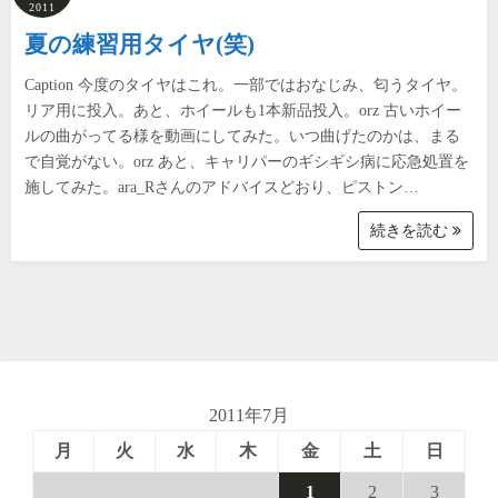
2011
夏の練習用タイヤ(笑)
Caption 今度のタイヤはこれ。一部ではおなじみ、匂うタイヤ。
リア用に投入。あと、ホイールも1本新品投入。orz 古いホイー
ルの曲がってる様を動画にしてみた。いつ曲げたのかは、まる
で自覚がない。orz あと、キャリパーのギシギシ病に応急処置を
施してみた。ara_Rさんのアドバイスどおり、ピストン…
続きを読む
2011年7月
月
火
水
木
金
土
日
1
2
3