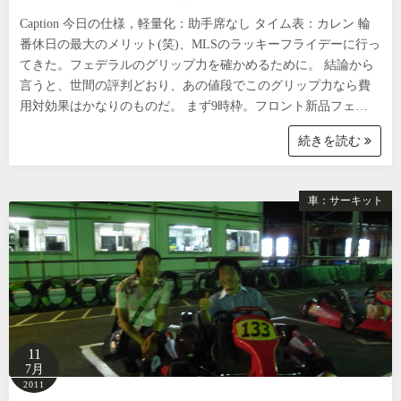
Caption 今日の仕様，軽量化：助手席なし タイム表：カレン 輪
番休日の最大のメリット(笑)、MLSのラッキーフライデーに行っ
てきた。フェデラルのグリップ力を確かめるために。 結論から
言うと、世間の評判どおり、あの値段でこのグリップ力なら費
用対効果はかなりのものだ。 まず9時枠。フロント新品フェ…
続きを読む
車：サーキット
11
7月
2011