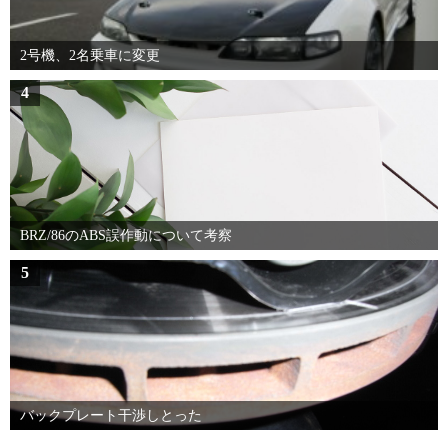
2号機、2名乗車に変更
4
BRZ/86のABS誤作動について考察
5
バックプレート干渉しとった