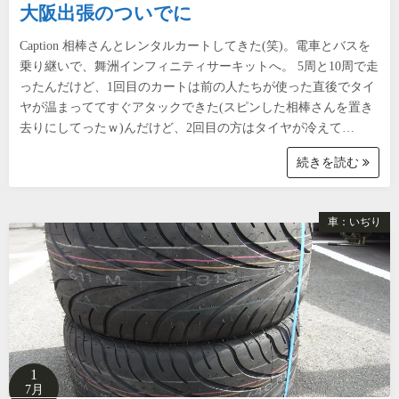
大阪出張のついでに
Caption 相棒さんとレンタルカートしてきた(笑)。電車とバスを
乗り継いで、舞洲インフィニティサーキットへ。 5周と10周で走
ったんだけど、1回目のカートは前の人たちが使った直後でタイ
ヤが温まっててすぐアタックできた(スピンした相棒さんを置き
去りにしてったｗ)んだけど、2回目の方はタイヤが冷えて…
続きを読む
車：いぢり
1
7月