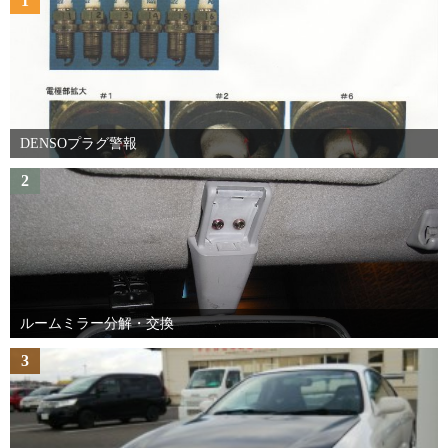
1
DENSOプラグ警報
2
ルームミラー分解・交換
3