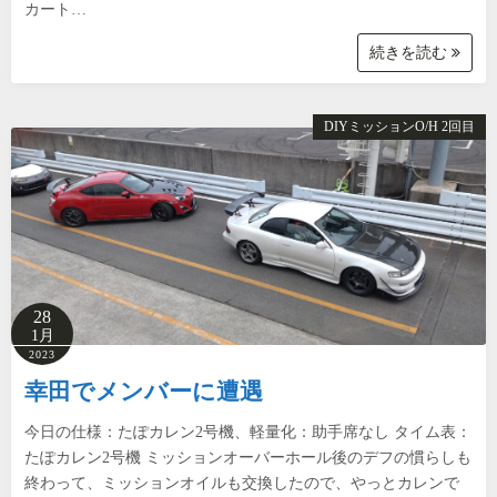
カート…
続きを読む
DIYミッションO/H 2回目
28
1月
2023
幸田でメンバーに遭遇
今日の仕様：たぽカレン2号機、軽量化：助手席なし タイム表：
たぽカレン2号機 ミッションオーバーホール後のデフの慣らしも
終わって、ミッションオイルも交換したので、やっとカレンで