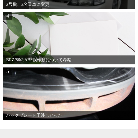
2号機、2名乗車に変更
4
BRZ/86のABS誤作動について考察
5
バックプレート干渉しとった