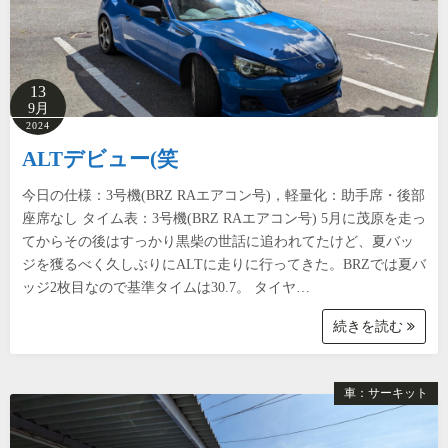
13
9月
2024
ALTデビュー(笑
今日の仕様：3号機(BRZ RAエアコン号)，軽量化：助手席・後部
座席なし タイム表：3号機(BRZ RAエアコン号) 5月に茂原を走っ
てからその後はすっかり黒柴の世話に追われてたけど、夏バッ
ジを獲るべく久しぶりにALTに走りに行ってきた。BRZでは夏バ
ッジ2枚目なので基準タイムは30.7。 タイヤ…
続きを読む
車：サーキット