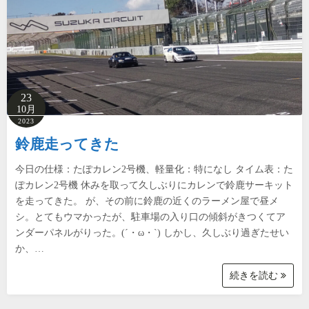
23
10月
2023
鈴鹿走ってきた
今日の仕様：たぽカレン2号機、軽量化：特になし タイム表：た
ぽカレン2号機 休みを取って久しぶりにカレンで鈴鹿サーキット
を走ってきた。 が、その前に鈴鹿の近くのラーメン屋で昼メ
シ。とてもウマかったが、駐車場の入り口の傾斜がきつくてア
ンダーパネルがりった。(´・ω・`) しかし、久しぶり過ぎたせい
か、…
続きを読む