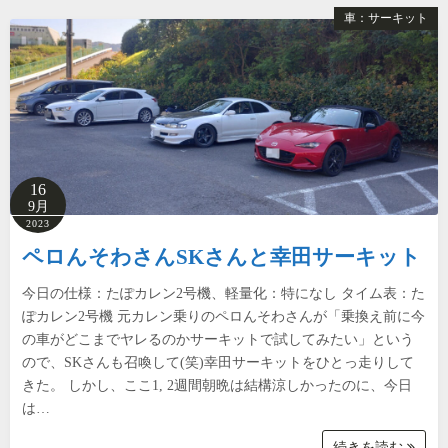
車：サーキット
16
9月
2023
ペロんそわさんSKさんと幸田サーキット
今日の仕様：たぽカレン2号機、軽量化：特になし タイム表：た
ぽカレン2号機 元カレン乗りのペロんそわさんが「乗換え前に今
の車がどこまでヤレるのかサーキットで試してみたい」という
ので、SKさんも召喚して(笑)幸田サーキットをひとっ走りして
きた。 しかし、ここ1, 2週間朝晩は結構涼しかったのに、今日
は…
続きを読む