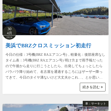
30
4月
2024
美浜でBRZクロスミッション初走行
今日の仕様：3号機(BRZ RAエアコン号)，軽量化：後部座席なし
タイム表：3号機(BRZ RAエアコン号) 明け方まで雨予報だった
ので午後から走りに行こうとしたら、出発してちょっとしたら
パラパラ降り始めて、名古屋を通過するころにはザーザー降っ
てきて、今日のタイヤ溝ないけど大丈夫かこれ…、とか思い…
続きを読む
車：サーキット