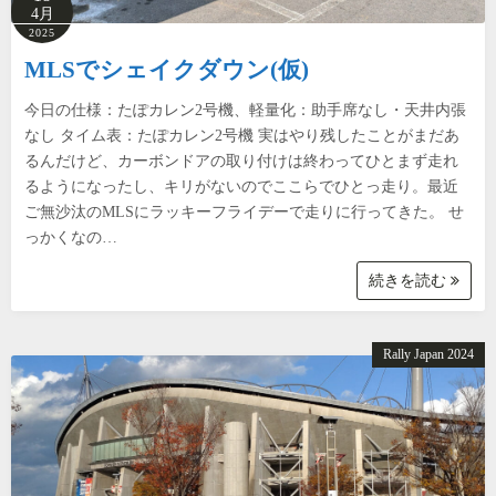
4月
2025
MLSでシェイクダウン(仮)
今日の仕様：たぽカレン2号機、軽量化：助手席なし・天井内張
なし タイム表：たぽカレン2号機 実はやり残したことがまだあ
るんだけど、カーボンドアの取り付けは終わってひとまず走れ
るようになったし、キリがないのでここらでひとっ走り。最近
ご無沙汰のMLSにラッキーフライデーで走りに行ってきた。 せ
っかくなの…
続きを読む
Rally Japan 2024