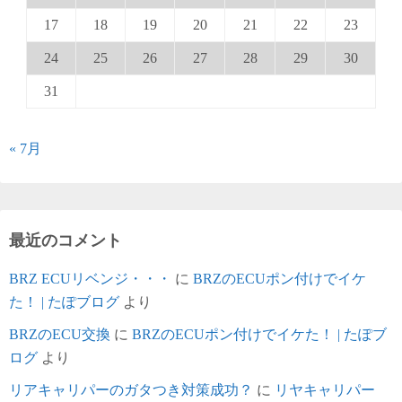
り
17
18
19
20
21
22
23
24
25
26
27
28
29
30
31
« 7月
最近のコメント
BRZ ECUリベンジ・・・
に
BRZのECUポン付けでイケ
た！ | たぽブログ
より
BRZのECU交換
に
BRZのECUポン付けでイケた！ | たぽブ
ログ
より
リアキャリパーのガタつき対策成功？
に
リヤキャリパー