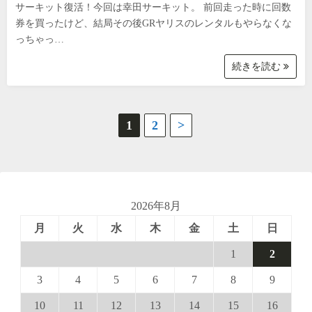
サーキット復活！今回は幸田サーキット。 前回走った時に回数
券を買ったけど、結局その後GRヤリスのレンタルもやらなくな
っちゃっ…
続きを読む
投
1
2
>
稿
の
ペ
2026年8月
月
火
水
木
金
土
日
ー
1
2
ジ
3
4
5
6
7
8
9
送
10
11
12
13
14
15
16