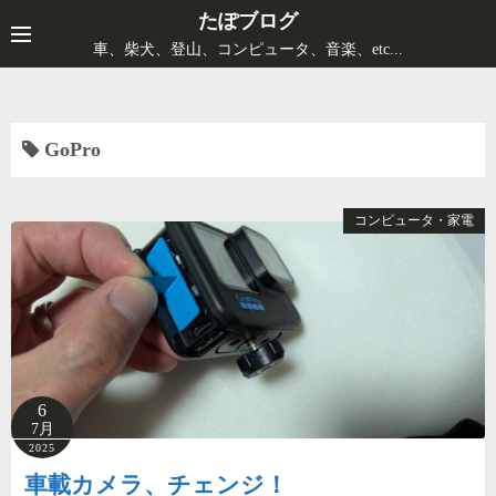
コ
たぽブログ
ン
車、柴犬、登山、コンピュータ、音楽、etc...
テ
ン
ツ
GoPro
へ
ス
キ
コンピュータ・家電
ッ
プ
6
7月
2025
車載カメラ、チェンジ！