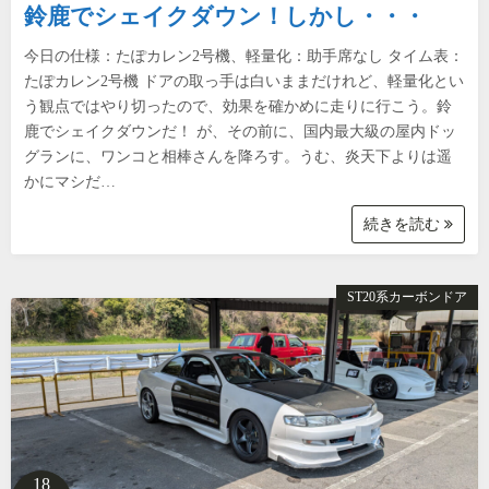
鈴鹿でシェイクダウン！しかし・・・
今日の仕様：たぽカレン2号機、軽量化：助手席なし タイム表：
たぽカレン2号機 ドアの取っ手は白いままだけれど、軽量化とい
う観点ではやり切ったので、効果を確かめに走りに行こう。鈴
鹿でシェイクダウンだ！ が、その前に、国内最大級の屋内ドッ
グランに、ワンコと相棒さんを降ろす。うむ、炎天下よりは遥
かにマシだ…
続きを読む
ST20系カーボンドア
18