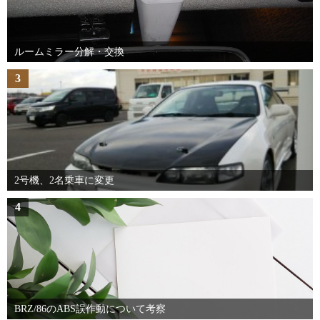
ルームミラー分解・交換
3
2号機、2名乗車に変更
4
BRZ/86のABS誤作動について考察