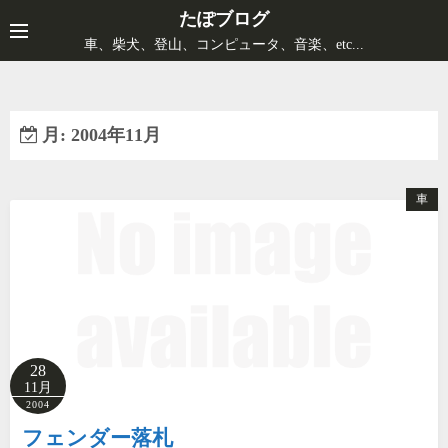
コ
たぽブログ
ン
車、柴犬、登山、コンピュータ、音楽、etc...
テ
ン
ツ
月:
2004年11月
へ
ス
キ
車
ッ
プ
28
11月
2004
フェンダー落札