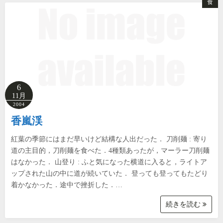
食
6
11月
2004
香嵐渓
紅葉の季節にはまだ早いけど結構な人出だった． 刀削麺 : 寄り
道の主目的，刀削麺を食べた．4種類あったが，マーラー刀削麺
はなかった． 山登り : ふと気になった横道に入ると，ライトア
ップされた山の中に道が続いていた． 登っても登ってもたどり
着かなかった．途中で挫折した．…
続きを読む