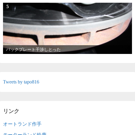
5
バックプレート干渉しとった
Tweets by tapo816
リンク
オートランド作手
モーターランド鈴鹿