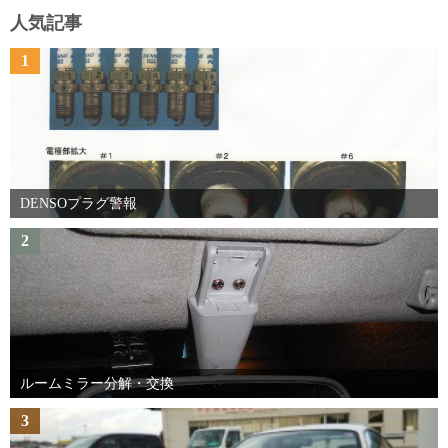
人気記事
1
DENSOプラグ警報
2
ルームミラー分解・交換
3