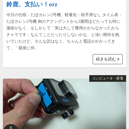
鈴鹿、支払い！orz
今日の仕様：たぽカレン2号機、軽量化：助手席なし タイム表：
たぽカレン2号機 例のアクシデントから2週間ほどたっても特に
連絡がなく、もしかして「実は大して費用かからなかったから
チャラです」なんてことだったりしないかな、と淡い期待を抱
いていたけど、そんな訳はなく、ちゃんと電話がかかってき
て、「最後に何…
続きを読む
コンピュータ・家電
6