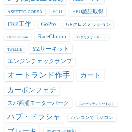
EPU認証取得
ASSETTO CORSA
ECU
FRP工作
GoPro
GRクロスミッション
RaceChrono
Osmo Action
TSタカタサーキット
YZサーキット
TWELITE
エンジンチェックランプ
オートランド作手
カート
カーボンフェチ
スパ西浦モーターパーク
スポーツランドやまなし
ハブ・ドラシャ
ハンコンでラジコン
ブレーキ
モタスポ観戦