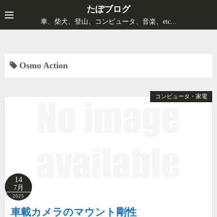
コ
たぽブログ
ン
車、柴犬、登山、コンピュータ、音楽、etc...
テ
ン
ツ
Osmo Action
へ
ス
キ
コンピュータ・家電
ッ
プ
14
7月
2025
車載カメラのマウント剛性