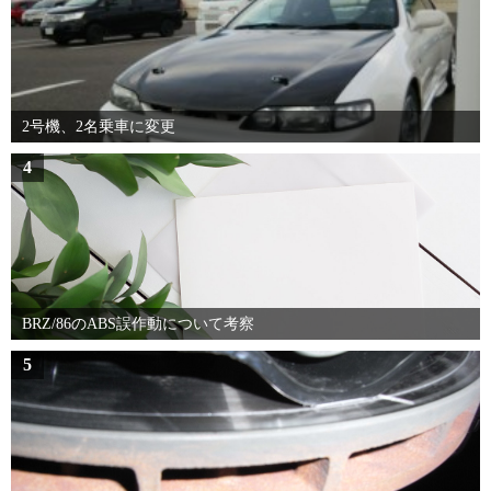
2号機、2名乗車に変更
4
BRZ/86のABS誤作動について考察
5