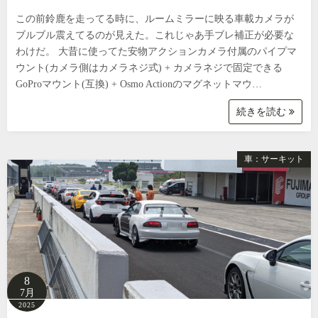
この前鈴鹿を走ってる時に、ルームミラーに映る車載カメラが
ブルブル震えてるのが見えた。これじゃあ手ブレ補正が必要な
わけだ。 大昔に使ってた安物アクションカメラ付属のパイプマ
ウント(カメラ側はカメラネジ式) + カメラネジで固定できる
GoProマウント(互換) + Osmo Actionのマグネットマウ…
続きを読む
車：サーキット
8
7月
2025