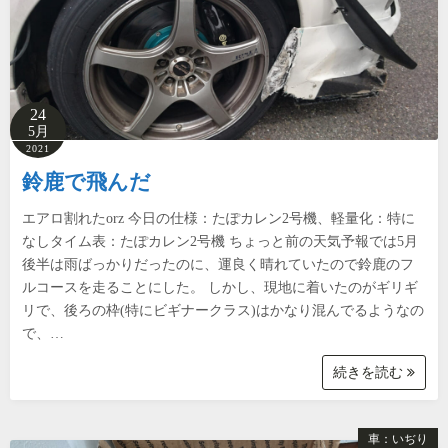
24
5月
2021
鈴鹿で飛んだ
エアロ割れたorz 今日の仕様：たぽカレン2号機、軽量化：特に
なしタイム表：たぽカレン2号機 ちょっと前の天気予報では5月
後半は雨ばっかりだったのに、運良く晴れていたので鈴鹿のフ
ルコースを走ることにした。 しかし、現地に着いたのがギリギ
リで、後ろの枠(特にビギナークラス)はかなり混んでるようなの
で、…
続きを読む
車：いぢり