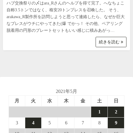
ハブ交換祭りの〆はara_Rさんのヘルプを得て完了。へなちょこ
自称3.5トンではなく、格安20トンプレスを召喚した。 そう、
arakawa_R製作所を訪問しようと思って連絡したら、なぜか巨大
なプレスがウチにやってきた(爆 でかっ！ その他、ベアリング
脱着用の円形のプレートセットもいい感じに積みあがっ…
続きを読む
2021年5月
月
火
水
木
金
土
日
1
2
3
4
5
6
7
8
9