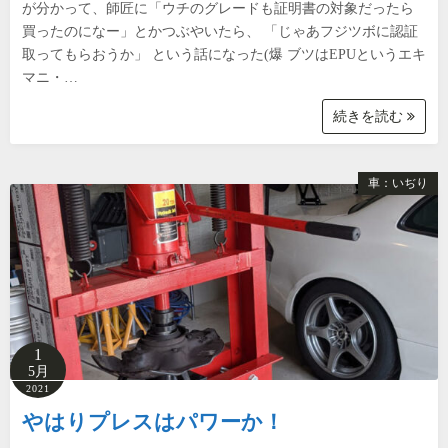
が分かって、師匠に「ウチのグレードも証明書の対象だったら
買ったのになー」とかつぶやいたら、 「じゃあフジツボに認証
取ってもらおうか」 という話になった(爆 ブツはEPUというエキ
マニ・…
続きを読む
車：いぢり
1
5月
2021
やはりプレスはパワーか！