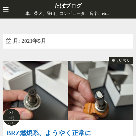
コ
たぽブログ
ン
車、柴犬、登山、コンピュータ、音楽、etc...
テ
ン
ツ
月:
2021年5月
へ
ス
キ
車：いぢり
ッ
プ
31
5月
2021
BRZ燃焼系、ようやく正常に