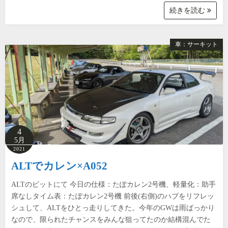
続きを読む
車：サーキット
4
5月
2021
ALTでカレン×A052
ALTのピットにて 今日の仕様：たぽカレン2号機、軽量化：助手
席なしタイム表：たぽカレン2号機 前後(右側)のハブをリフレッ
シュして、ALTをひとっ走りしてきた。今年のGWは雨ばっかり
なので、限られたチャンスをみんな狙ってたのか結構混んでた