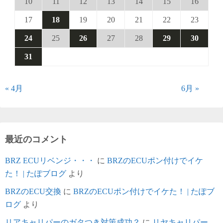
10
11
12
13
14
15
16
17
18
19
20
21
22
23
24
25
26
27
28
29
30
31
« 4月
6月 »
最近のコメント
BRZ ECUリベンジ・・・
に
BRZのECUポン付けでイケ
た！ | たぽブログ
より
BRZのECU交換
に
BRZのECUポン付けでイケた！ | たぽブ
ログ
より
リアキャリパーのガタつき対策成功？
に
リヤキャリパー