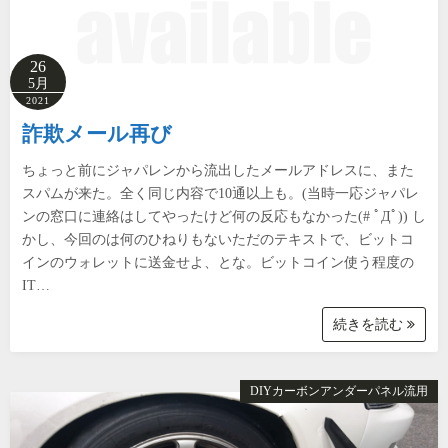
26
5月
2021
詐欺メール再び
ちょっと前にジャパレンから流出したメールアドレスに、また
スパムが来た。全く同じ内容で10通以上も。(当時一応ジャパレ
ンの窓口に連絡はしてやったけど何の反応もなかった(# ﾟДﾟ)) し
かし、今回のは何のひねりもないただのテキストで、ビットコ
インのウォレットに送金せよ、とな。ビットコイン使う程度の
IT…
続きを読む
DIYカーボンアンダーパネル流用