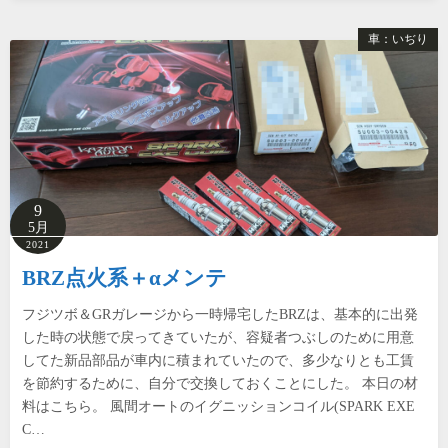
車：いぢり
9
5月
2021
BRZ点火系＋αメンテ
フジツボ＆GRガレージから一時帰宅したBRZは、基本的に出発
した時の状態で戻ってきていたが、容疑者つぶしのために用意
してた新品部品が車内に積まれていたので、多少なりとも工賃
を節約するために、自分で交換しておくことにした。 本日の材
料はこちら。 風間オートのイグニッションコイル(SPARK EXE
C…