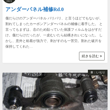
2021
アンダーパネル補修Rd.0
傷だらけのアンダーパネル バリバリ、と言うほどでもないが、
割れてしまったカーボンアンダーパネルの補修に着手した。 と
言ってもまずは、念のため貼っていた保護フィルムをはがすだ
け。傷だらけだったが、一皮むいたら結構きれいになった。 し
かし、意外と粘着が強力で、剥がすのも一苦労。割れた破片を
保持してくれた…
続きを読む
車：いぢり