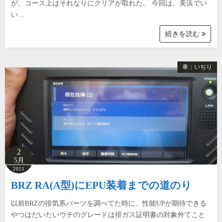
が、コース上はそれなりにクリアが取れた。 今回は、美浜でい
い…
続きを読む
車：いぢり
2
5月
2021
BRZ RA(A型)にEPU装着までの道のり
以前BRZの排気系パーツを調べてた時に、性能UPが期待できる
やつはだいたいウチのグレードは排ガス証明書の対象外てこと