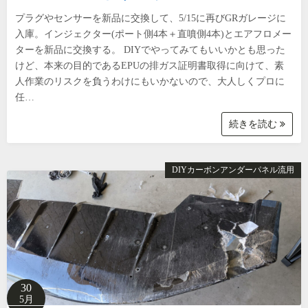
プラグやセンサーを新品に交換して、5/15に再びGRガレージに
入庫。インジェクター(ポート側4本＋直噴側4本)とエアフロメー
ターを新品に交換する。 DIYでやってみてもいいかとも思った
けど、本来の目的であるEPUの排ガス証明書取得に向けて、素
人作業のリスクを負うわけにもいかないので、大人しくプロに
任…
続きを読む
DIYカーボンアンダーパネル流用
30
5月