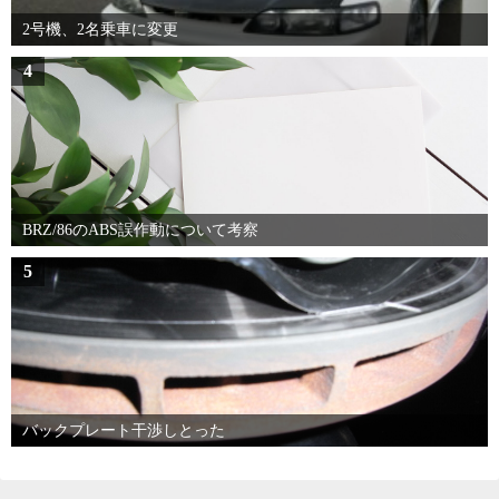
2号機、2名乗車に変更
4
BRZ/86のABS誤作動について考察
5
バックプレート干渉しとった