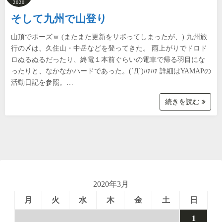
2020
そして九州で山登り
山頂でポーズｗ (またまた更新をサボってしまったが、) 九州旅
行の〆は、久住山・中岳などを登ってきた。 雨上がりでドロド
ロぬるぬるだったり、終電１本前ぐらいの電車で帰る羽目にな
ったりと、なかなかハードであった。(´Д`)ﾊｧﾊｧ 詳細はYAMAPの
活動日記を参照。…
続きを読む
2020年3月
月
火
水
木
金
土
日
1