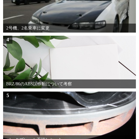
2号機、2名乗車に変更
4
BRZ/86のABS誤作動について考察
5