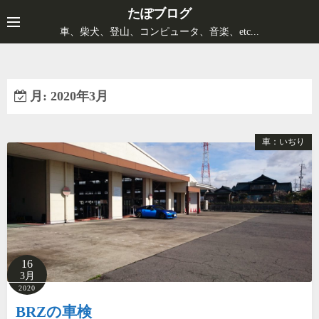
コ
たぽブログ
ン
車、柴犬、登山、コンピュータ、音楽、etc...
テ
ン
ツ
月:
2020年3月
へ
ス
キ
車：いぢり
ッ
プ
16
3月
2020
BRZの車検