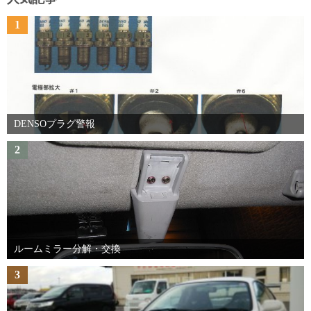
1
DENSOプラグ警報
2
ルームミラー分解・交換
3