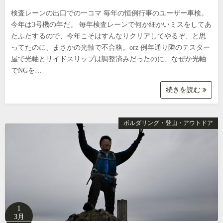
検査レーンの出口での一コマ 毎年の恒例行事のユーザー車検。
今年は3号機の年だ。 毎年検査レーンで何か細かいミスをしてあ
たふたするので、今年こそはすんなりクリアしてやるぞ、と思
ってたのに、まさかの光軸で不合格。orz 例年通り隣のテスター
屋で光軸とサイドスリップは調整済みだったのに、なぜか光軸
でNGを…
続きを読む
ボルダリング・登山・アウトドア
1
3月