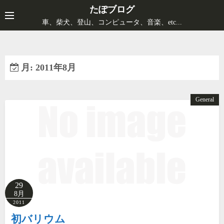
コ
たぽブログ
ン
車、柴犬、登山、コンピュータ、音楽、etc...
テ
ン
ツ
月:
2011年8月
へ
ス
キ
General
ッ
プ
29
8月
2011
初バリウム