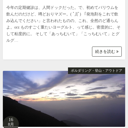
今年の定期健診は、人間ドックだった。で、初めてバリウムを
飲んだのだけど、噂どおりマズー。( ﾟДﾟ) 「発泡剤をこれで飲
み込んでください」と言われたものの、これ、全然のど通らん
よ。orz ものすごく重たいヨーグルト、って感じ。密度的に、そ
して粘度的に。 そして「あっちむいて」「こっちむいて」とグ
ルグ…
続きを読む
ボルダリング・登山・アウトドア
16
8月