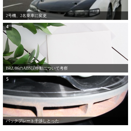
2号機、2名乗車に変更
4
BRZ/86のABS誤作動について考察
5
バックプレート干渉しとった