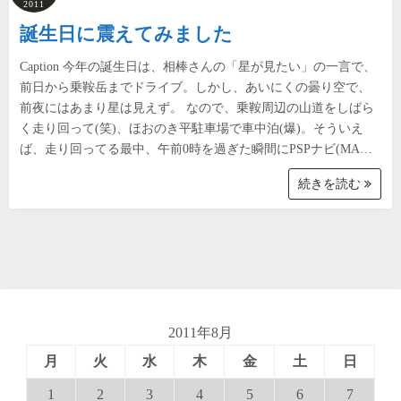
2011
誕生日に震えてみました
Caption 今年の誕生日は、相棒さんの「星が見たい」の一言で、
前日から乗鞍岳までドライブ。しかし、あいにくの曇り空で、
前夜にはあまり星は見えず。 なので、乗鞍周辺の山道をしばら
く走り回って(笑)、ほおのき平駐車場で車中泊(爆)。そういえ
ば、走り回ってる最中、午前0時を過ぎた瞬間にPSPナビ(MA…
続きを読む
2011年8月
月
火
水
木
金
土
日
1
2
3
4
5
6
7