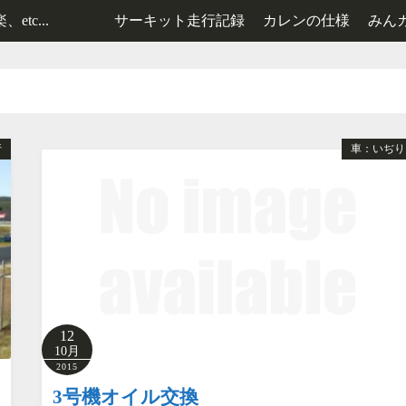
tc...
サーキット走行記録
カレンの仕様
みん
レンタルカート走行記録
2号機の仕様
3号機の仕様
行
車：いぢり
12
10月
2015
3号機オイル交換