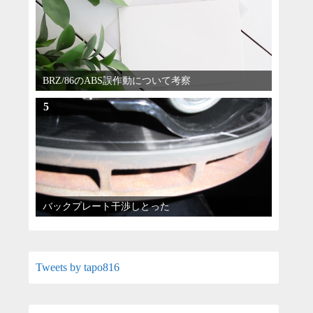
BRZ/86のABS誤作動について考察
5
バックプレート干渉しとった
Tweets by tapo816