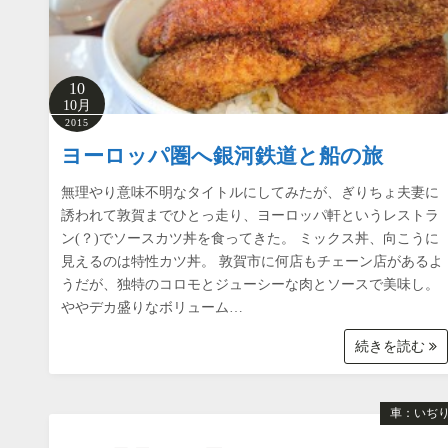
10
10月
2015
ヨーロッパ圏へ銀河鉄道と船の旅
無理やり意味不明なタイトルにしてみたが、ぎりちょ夫妻に
誘われて敦賀までひとっ走り、ヨーロッパ軒というレストラ
ン(？)でソースカツ丼を食ってきた。 ミックス丼、向こうに
見えるのは特性カツ丼。 敦賀市に何店もチェーン店があるよ
うだが、独特のコロモとジューシーな肉とソースで美味し。
ややデカ盛りなボリューム…
続きを読む
車：いぢ