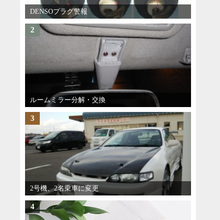
DENSOプラグ警報
2
ルームミラー分解・交換
3
2号機、2名乗車に変更
4