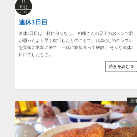
11
10月
2015
連休3日目
連休3日目は、特に何もなし。 相棒さんの兄上のおベンツ君
が思ったより早く復活したとのことで、代車(笑)のクラウン
を実家に返却に来て、一緒に晩飯食って解散。 そんな連休3
日目でしたとさ。…
続きを読む
旅