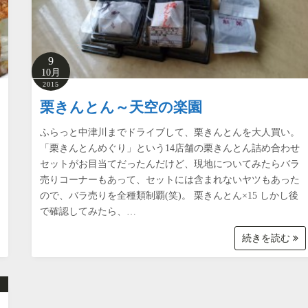
9
10月
2015
栗きんとん～天空の楽園
ふらっと中津川までドライブして、栗きんとんを大人買い。
「栗きんとんめぐり」という14店舗の栗きんとん詰め合わせ
セットがお目当てだったんだけど、現地についてみたらバラ
売りコーナーもあって、セットには含まれないヤツもあった
ので、バラ売りを全種類制覇(笑)。 栗きんとん×15 しかし後
で確認してみたら、…
続きを読む
り