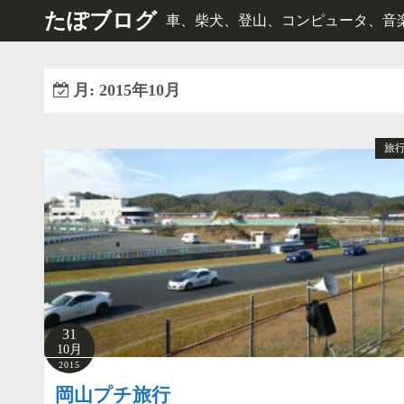
コ
たぽブログ
車、柴犬、登山、コンピュータ、音楽、e
ン
テ
ン
月:
2015年10月
ツ
へ
旅
ス
キ
ッ
プ
31
10月
2015
岡山プチ旅行