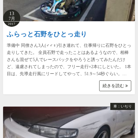
13
7月
2017
ふらっと石野をひとっ走り
準備中 同僚さん3人(♂♂♀)引き連れて、仕事帰りに石野をひとっ
走りしてきた。 全員石野で走ったことはあるようなので、相棒
さんも混ぜて5人でレースパックをやろうと誘ってみたんだけ
ど、遠慮されてしまったので、フリー走行×2本にしといた。 1本
目は、先導走行風にリードしてやって、51.9～54秒ぐらい。…
続きを読む
車：いぢり