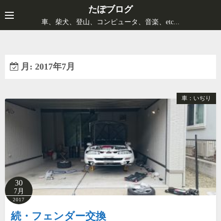
コ
たぽブログ
ン
車、柴犬、登山、コンピュータ、音楽、etc...
テ
ン
ツ
月:
2017年7月
へ
ス
キ
車：いぢり
ッ
プ
30
7月
2017
続・フェンダー交換