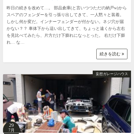
昨日の続きを改めて…。 部品倉庫(と言いつつただの納戸w)から
スペアのフェンダーを引っ張り出してきて、一人黙々と装着。
しかし何か変だ。インナーフェンダーが付かない。ネジ穴が届
かない？？ 車体下から這い出してきて、ちょっと遠くから左右
を見比べてみたら、片方だけ下膨れになっとった。 右だけ下膨
れ… な…
続きを読む
妄想ガレージハウス
29
7月