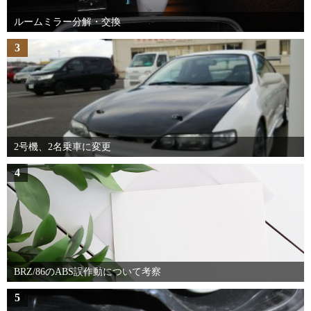
ルームミラー分解・交換
3
2号機、2名乗車に変更
4
BRZ/86のABS誤作動について考察
5