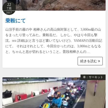
22
7月
2017
乗鞍にて
山頂手前の霧の中 相棒さんの高山病対策として、3,000m級の山
をまったり登ってみた。乗鞍岳だ。 しかし、やはり今回も撃
沈。orz 詳細は(と言うほど書いてないけど)、YAMAPの活動日記
にて。 それはそれとして、今回分かったのは、3,000mともなる
と、ちゃんと息が切れるということ。普段相棒さんの…
続きを読む
車：サーキット