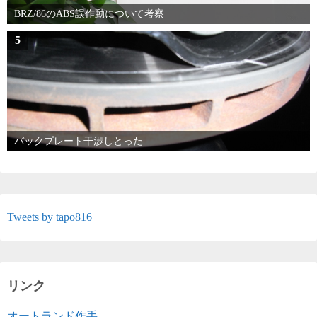
BRZ/86のABS誤作動について考察
5
バックプレート干渉しとった
Tweets by tapo816
リンク
オートランド作手