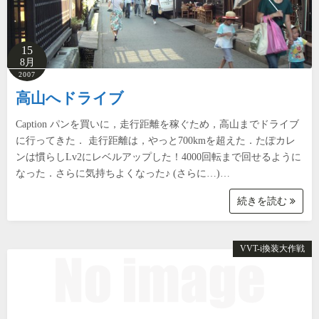
15
8月
2007
高山へドライブ
Caption パンを買いに，走行距離を稼ぐため，高山までドライブ
に行ってきた． 走行距離は，やっと700kmを超えた．たぽカレ
ンは慣らしLv2にレベルアップした！4000回転まで回せるように
なった．さらに気持ちよくなった♪ (さらに…)…
続きを読む
VVT-i換装大作戦