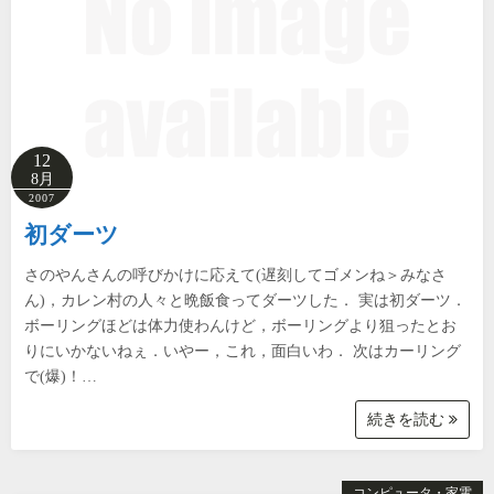
12
8月
2007
初ダーツ
さのやんさんの呼びかけに応えて(遅刻してゴメンね＞みなさ
ん)，カレン村の人々と晩飯食ってダーツした． 実は初ダーツ．
ボーリングほどは体力使わんけど，ボーリングより狙ったとお
りにいかないねぇ．いやー，これ，面白いわ． 次はカーリング
で(爆)！…
続きを読む
コンピュータ・家電