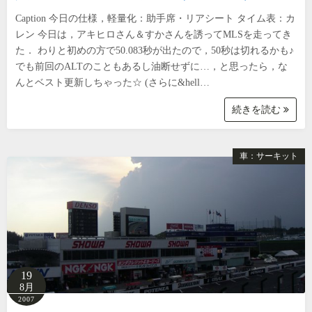
Caption 今日の仕様，軽量化：助手席・リアシート タイム表：カ
レン 今日は，アキヒロさん＆すかさんを誘ってMLSを走ってき
た． わりと初めの方で50.083秒が出たので，50秒は切れるかも♪
でも前回のALTのこともあるし油断せずに…，と思ったら，な
んとベスト更新しちゃった☆ (さらに&hell…
続きを読む
車：サーキット
19
8月
2007