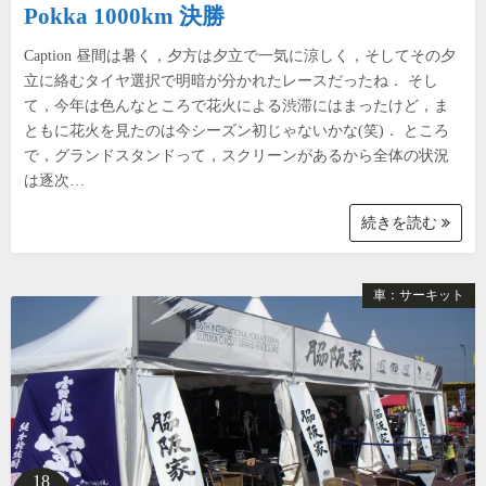
Pokka 1000km 決勝
Caption 昼間は暑く，夕方は夕立で一気に涼しく，そしてその夕
立に絡むタイヤ選択で明暗が分かれたレースだったね． そし
て，今年は色んなところで花火による渋滞にはまったけど，ま
ともに花火を見たのは今シーズン初じゃないかな(笑)． ところ
で，グランドスタンドって，スクリーンがあるから全体の状況
は逐次…
続きを読む
車：サーキット
18