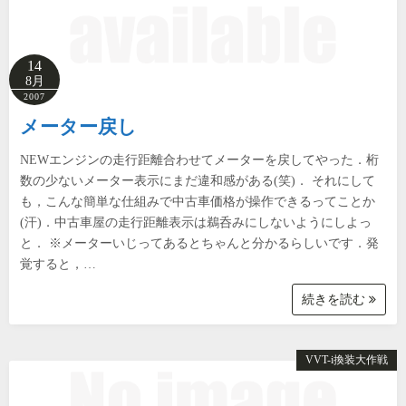
14
8月
2007
メーター戻し
NEWエンジンの走行距離合わせてメーターを戻してやった．桁
数の少ないメーター表示にまだ違和感がある(笑)． それにして
も，こんな簡単な仕組みで中古車価格が操作できるってことか
(汗)．中古車屋の走行距離表示は鵜呑みにしないようにしよっ
と． ※メーターいじってあるとちゃんと分かるらしいです．発
覚すると，…
続きを読む
VVT-i換装大作戦