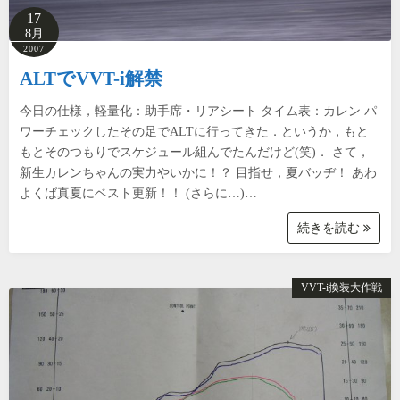
17
8月
2007
ALTでVVT-i解禁
今日の仕様，軽量化：助手席・リアシート タイム表：カレン パ
ワーチェックしたその足でALTに行ってきた．というか，もと
もとそのつもりでスケジュール組んでたんだけど(笑)． さて，
新生カレンちゃんの実力やいかに！？ 目指せ，夏バッヂ！ あわ
よくば真夏にベスト更新！！ (さらに…)…
続きを読む
VVT-i換装大作戦