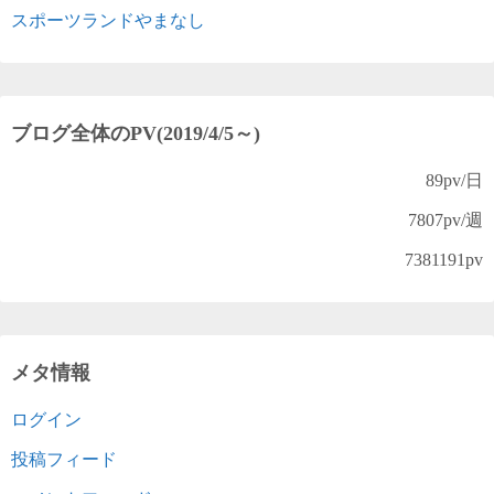
スポーツランドやまなし
ブログ全体のPV(2019/4/5～)
89
pv/日
7807
pv/週
7381191
pv
メタ情報
ログイン
投稿フィード