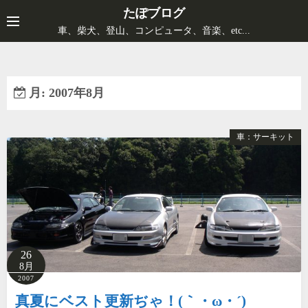
コ
たぽブログ
ン
車、柴犬、登山、コンピュータ、音楽、etc...
テ
ン
ツ
月:
2007年8月
へ
ス
キ
車：サーキット
ッ
プ
26
8月
2007
真夏にベスト更新ぢゃ！(｀・ω・´)