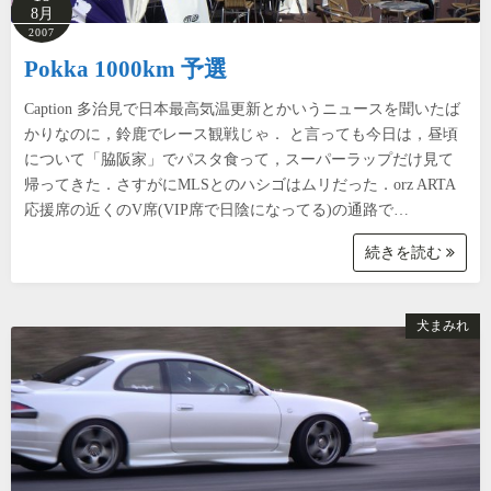
8月
2007
Pokka 1000km 予選
Caption 多治見で日本最高気温更新とかいうニュースを聞いたば
かりなのに，鈴鹿でレース観戦じゃ． と言っても今日は，昼頃
について「脇阪家」でパスタ食って，スーパーラップだけ見て
帰ってきた．さすがにMLSとのハシゴはムリだった．orz ARTA
応援席の近くのV席(VIP席で日陰になってる)の通路で…
続きを読む
犬まみれ