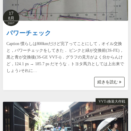
17
8月
2007
パワーチェック
Caption 慣らしは800kmだけど完了ってことにして，オイル交換
と，パワーチェックをしてきた． ピンクと緑が交換前(3S-FE)，
黒と青が交換後(3S-GE VVT-i)．グラフの見方がよく分からんけ
ど，124.1 ps → 185.7 ps だそうな．トヨタ馬力としては上出来で
しょう♪それに…
続きを読む
VVT-i換装大作戦