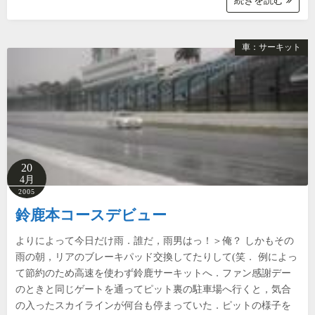
続きを読む
車：サーキット
20
4月
2005
鈴鹿本コースデビュー
よりによって今日だけ雨．誰だ，雨男はっ！＞俺？ しかもその
雨の朝，リアのブレーキパッド交換してたりして(笑． 例によっ
て節約のため高速を使わず鈴鹿サーキットへ．ファン感謝デー
のときと同じゲートを通ってピット裏の駐車場へ行くと，気合
の入ったスカイラインが何台も停まっていた．ピットの様子を