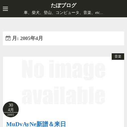
コ
たぽブログ
ン
車、柴犬、登山、コンピュータ、音楽、etc...
テ
ン
ツ
月:
2005年4月
へ
ス
キ
音楽
ッ
プ
30
4月
2005
MuDvAyNe新譜＆来日