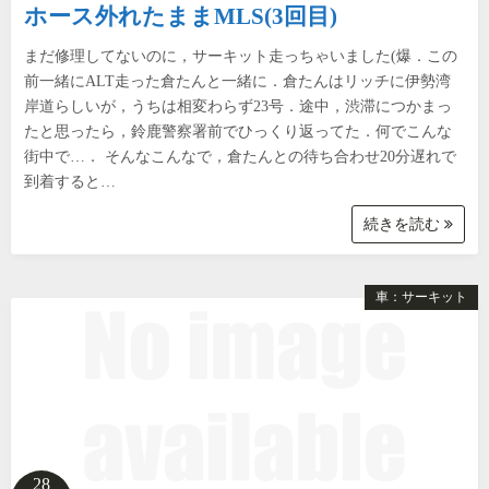
ホース外れたままMLS(3回目)
まだ修理してないのに，サーキット走っちゃいました(爆．この
前一緒にALT走った倉たんと一緒に．倉たんはリッチに伊勢湾
岸道らしいが，うちは相変わらず23号．途中，渋滞につかまっ
たと思ったら，鈴鹿警察署前でひっくり返ってた．何でこんな
街中で…． そんなこんなで，倉たんとの待ち合わせ20分遅れで
到着すると…
続きを読む
車：サーキット
28