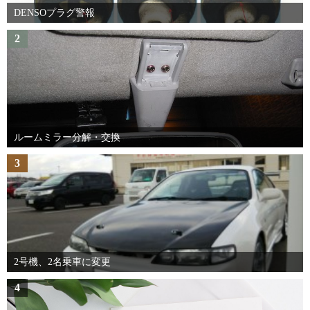
DENSOプラグ警報
2
ルームミラー分解・交換
3
2号機、2名乗車に変更
4