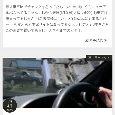
最近車三昧でチェックを怠ってたら，いつの間にやらニューア
ルバム出てるじゃん．しかも来日(6/19(日)大阪，6/20(月)東京)も
決まってるじゃん！(名古屋飛ばしだけど) Ozzfestにも出るんだ
ー！ 相変わらず本家サイトは凝ってるなぁ．ビデオも3本そこそ
この画質で置いてあるし．ん？今までのビデオ…
続きを読む
車：サーキット
29
4月
2005