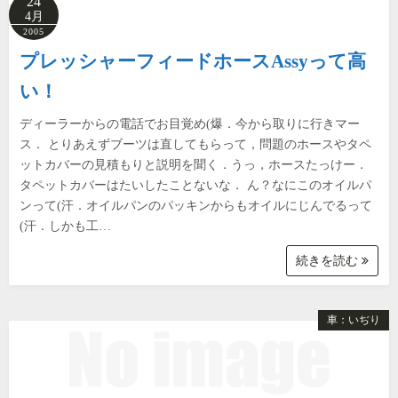
24
4月
2005
プレッシャーフィードホースAssyって高
い！
ディーラーからの電話でお目覚め(爆．今から取りに行きマー
ス． とりあえずブーツは直してもらって，問題のホースやタペ
ットカバーの見積もりと説明を聞く．うっ，ホースたっけー．
タペットカバーはたいしたことないな． ん？なにこのオイルパ
ンって(汗．オイルパンのパッキンからもオイルにじんでるって
(汗．しかも工…
続きを読む
車：いぢり