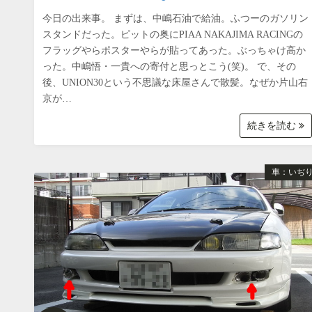
今日の出来事。 まずは、中嶋石油で給油。ふつーのガソリン
スタンドだった。ピットの奥にPIAA NAKAJIMA RACINGの
フラッグやらポスターやらが貼ってあった。ぶっちゃけ高か
った。中嶋悟・一貴への寄付と思っとこう(笑)。 で、その
後、UNION30という不思議な床屋さんで散髪。なぜか片山右
京が…
続きを読む
車：いぢ