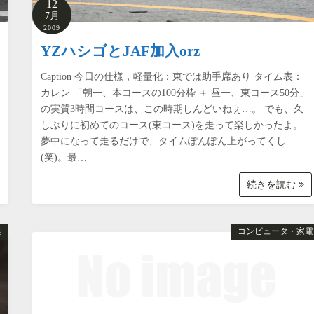
12
7月
2009
YZハシゴとJAF加入orz
Caption 今日の仕様，軽量化：東では助手席あり タイム表：
カレン 「朝一、本コースの100分枠 ＋ 昼一、東コース50分」
の実質3時間コースは、この時期しんどいねぇ…。 でも、久
しぶりに初めてのコース(東コース)を走って楽しかったよ。
夢中になって走るだけで、タイムぽんぽん上がってくし
(笑)。最…
続きを読む
楽
コンピュータ・家電