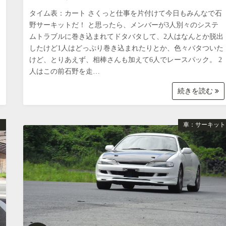
タイム表：カート さくっと仕事を片付けて今日もみんなで石
野サーキットだ！ と思ったら、メンバーが3人別々のシステ
ムトラブルに巻き込まれてドタバタして、2人はなんとか脱出
したけど1人はどっぷり巻き込まれたりとか、色々バタついた
けど、とりあえず、相棒さんも加えて6人でレースパック。 2
人はこの前石野を走…
続きを読む
り
車：サーキット