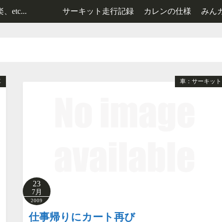
tc...
サーキット走行記録
カレンの仕様
みん
レンタルカート走行記録
2号機の仕様
3号機の仕様
車
車：サーキット
23
7月
2009
仕事帰りにカート再び