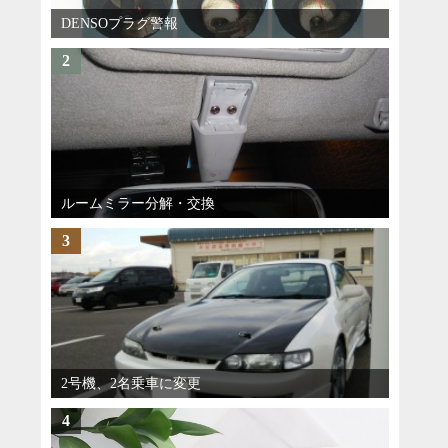
DENSOプラグ警報
2
ルームミラー分解・交換
3
2号機、2名乗車に変更
4