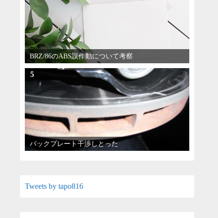
BRZ/86のABS誤作動について考察
5
バックプレート干渉しとった
Tweets by tapo816