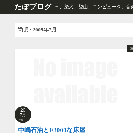
コ
たぽブログ
車、柴犬、登山、コンピュータ、音楽、e
ン
テ
ン
月:
2009年7月
ツ
へ
ス
キ
ッ
プ
26
7月
2009
中嶋石油とF3000な床屋