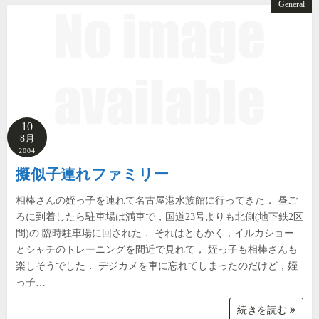
General
10
8月
2004
擬似子連れファミリー
相棒さんの姪っ子を連れて名古屋港水族館に行ってきた． 昼ご
ろに到着したら駐車場は満車で，国道23号よりも北側(地下鉄2区
間)の 臨時駐車場に回された． それはともかく，イルカショー
とシャチのトレーニングを間近で見れて， 姪っ子も相棒さんも
楽しそうでした． デジカメを車に忘れてしまったのだけど，姪
っ子…
続きを読む