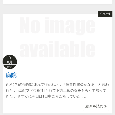
General
9
8月
2004
病院
近所(？)の病院に連れて行かれた．「感冒性腸炎かなあ」と言わ
れた． 点滴(ブドウ糖)打たれて下痢止めの薬をもらって帰って
きた． さすがに今日は1日中ごろごろしていた．…
続きを読む