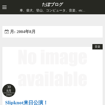
コ
たぽブログ
ン
車、柴犬、登山、コンピュータ、音楽、etc...
テ
ン
ツ
月:
2004年8月
へ
ス
キ
音楽
ッ
プ
30
8月
2004
Slipknot来日公演！