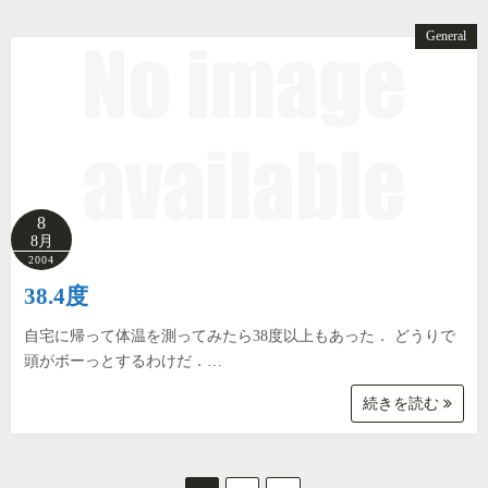
General
8
8月
2004
38.4度
自宅に帰って体温を測ってみたら38度以上もあった． どうりで
頭がボーっとするわけだ．…
続きを読む