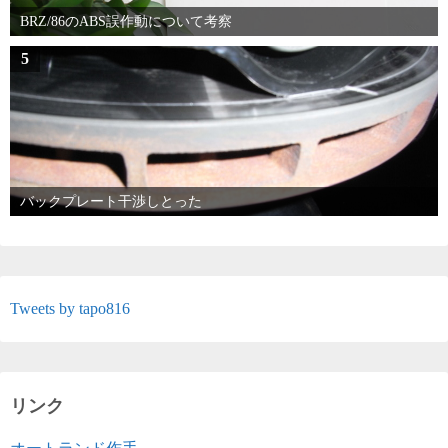
BRZ/86のABS誤作動について考察
5
バックプレート干渉しとった
Tweets by tapo816
リンク