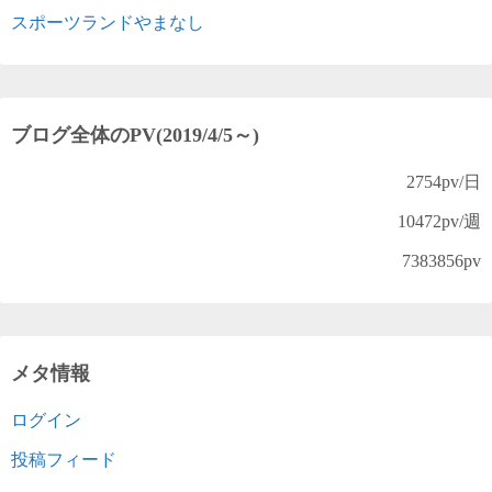
スポーツランドやまなし
ブログ全体のPV(2019/4/5～)
2754
pv/日
10472
pv/週
7383856
pv
メタ情報
ログイン
投稿フィード