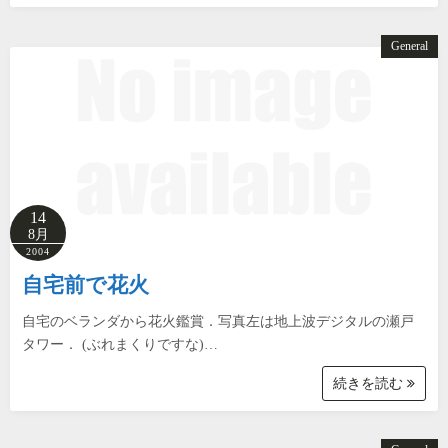
General
14
8月
2004
自宅前で花火
自宅のベランダから花火鑑賞．写真左は地上波デジタルの瀬戸
タワー． (ぶれまくりですな)…
続きを読む