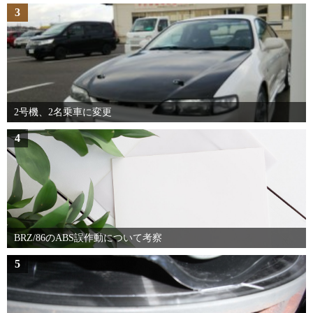
3
2号機、2名乗車に変更
4
BRZ/86のABS誤作動について考察
5