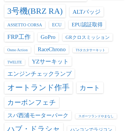
3号機(BRZ RA)
ALTバッジ
EPU認証取得
ASSETTO CORSA
ECU
FRP工作
GoPro
GRクロスミッション
RaceChrono
Osmo Action
TSタカタサーキット
YZサーキット
TWELITE
エンジンチェックランプ
オートランド作手
カート
カーボンフェチ
スパ西浦モーターパーク
スポーツランドやまなし
ハブ・ドラシャ
ハンコンでラジコン