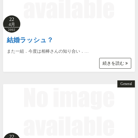
22
4月
2002
結婚ラッシュ？
また一組．今度は相棒さんの知り合い．…
続きを読む
General
22