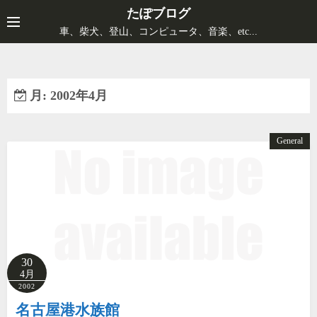
コ
たぽブログ
ン
車、柴犬、登山、コンピュータ、音楽、etc...
テ
ン
ツ
月:
2002年4月
へ
ス
キ
General
ッ
プ
30
4月
2002
名古屋港水族館