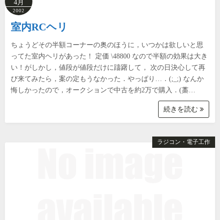
4月
2002
室内RCヘリ
ちょうどその半額コーナーの奥のほうに，いつかは欲しいと思
ってた室内ヘリがあった！ 定価 \48800 なので半額の効果は大き
い！がしかし，値段が値段だけに躊躇して， 次の日決心して再
び来てみたら，案の定もうなかった．やっぱり…．(;_;) なんか
悔しかったので，オークションで中古を約2万で購入．(藁…
続きを読む
ラジコン・電子工作