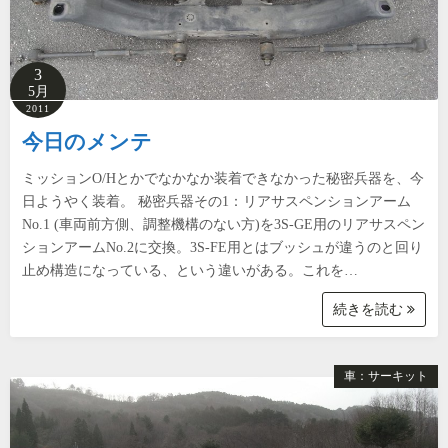
3
5月
2011
今日のメンテ
ミッションO/Hとかでなかなか装着できなかった秘密兵器を、今
日ようやく装着。 秘密兵器その1：リアサスペンションアーム
No.1 (車両前方側、調整機構のない方)を3S-GE用のリアサスペン
ションアームNo.2に交換。3S-FE用とはブッシュが違うのと回り
止め構造になっている、という違いがある。これを…
続きを読む
車：サーキット