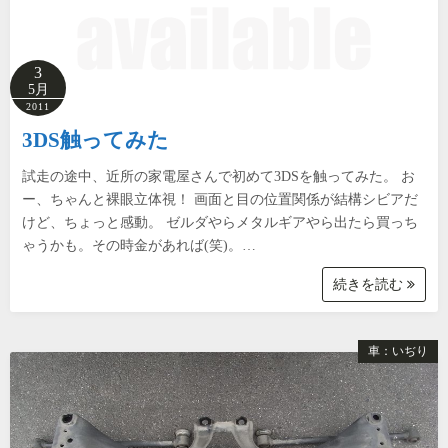
3
5月
2011
3DS触ってみた
試走の途中、近所の家電屋さんで初めて3DSを触ってみた。 お
ー、ちゃんと裸眼立体視！ 画面と目の位置関係が結構シビアだ
けど、ちょっと感動。 ゼルダやらメタルギアやら出たら買っち
ゃうかも。その時金があれば(笑)。…
続きを読む
車：いぢり