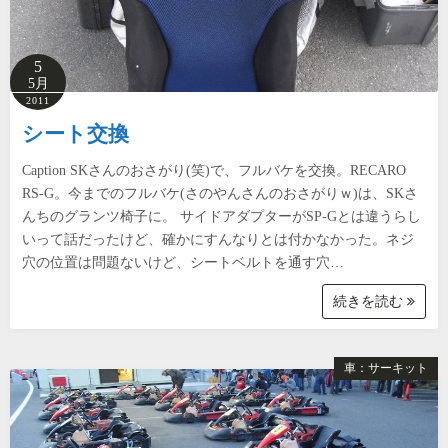
5
5月
2011
シート交換
Caption SKさんのおさがり(笑)で、フルバケを交換。RECARO
RS-G。今までのフルバケ(さのやんさんのおさがりｗ)は、SKさ
んちのグランツ椅子に。 サイドアダプターがSP-Gとは違うらし
いって話だったけど、確かにすんなりとは付かなかった。ネジ
穴の位置は問題ないけど、シートベルトを通す穴…
続きを読む
車：サーキット