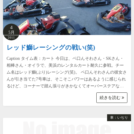
4
5月
2011
レッド鰤レーシングの戦い(笑)
Caption タイム表：カート 今日は、ペ口んそわさん・SKさん・
相棒さん・オイラで、美浜のレンタルカート耐久に参戦。チー
ム名はレッド鰤(ぶり)レーシング(笑)。 ペ口んそわさんの彼女さ
んが引き当てた7号車は、そこそこパワーはあるように感じられ
るけど、コーナーで踏ん張りがきかなくてオーバーステアな…
続きを読む
車：いぢり