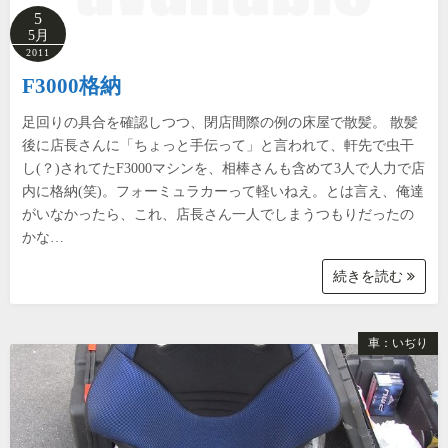
5
5月
2011
F3000格納
足回りの具合を確認しつつ、閉店間際の例の床屋で散髪。 散髪
後に店長さんに「ちょっと手伝って」と言われて、軒先で虫干
し(？)されてたF3000マシンを、相棒さんも含めて3人で人力で店
内に格納(笑)。フォーミュラカーって軽いねえ。とは言え、俺達
がいなかったら、これ、店長さん一人でしまうつもりだったの
かな…
続きを読む
車：いぢり