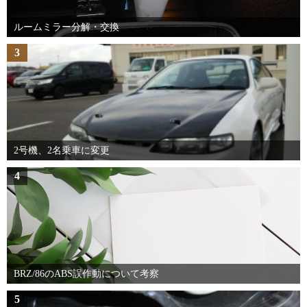
ルームミラー分解・交換
3
2号機、2名乗車に変更
4
BRZ/86のABS誤作動について考察
5