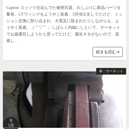
Caption コッソリ仕込んでた秘密兵器、久しぶりに新品パーツを
奮発。GTウィングをようやく装着。3月頃注文してたけど、ミッ
ション交換に割り込まれ、大震災に阻まれたりしながらも、よ
うやく装着。（￣▽￣； しばらく内緒にしといて、サーキット
でお披露目しようかと思ってたけど、最近ネタがないので、装
着し…
続きを読む
車：サーキット
9
5月