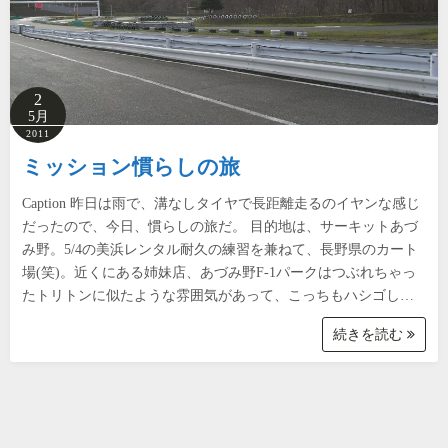
2
5月
2011
ミッション慣らしの旅
Caption 昨日は雨で、溝なしタイヤで長距離走るのイヤンな感じ
だったので、今日、慣らしの旅だ。 目的地は、サーキットあづ
み野。5/4の美浜レンタル耐久の練習を兼ねて、長野県のカート
場(笑)。近くにある姉妹店、あづみ野F-1パークはつぶれちゃっ
たトリトンに似たような雰囲気があって、こっちもハシゴし…
続きを読む