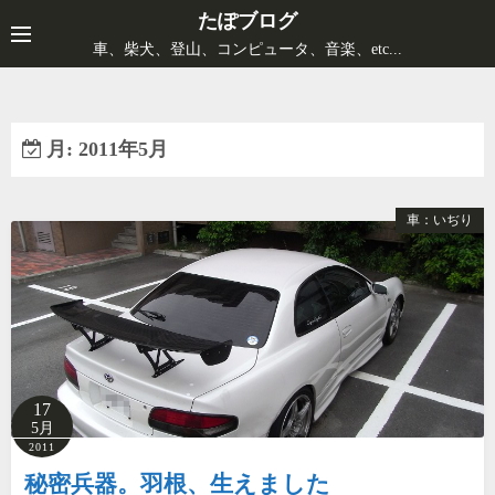
コ
たぽブログ
ン
車、柴犬、登山、コンピュータ、音楽、etc...
テ
ン
ツ
月:
2011年5月
へ
ス
キ
車：いぢり
ッ
プ
17
5月
2011
秘密兵器。羽根、生えました