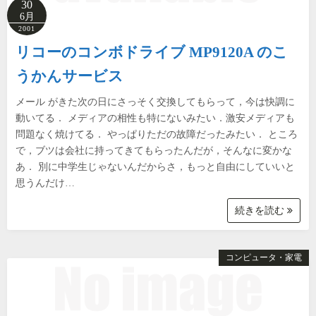
30
6月
2001
リコーのコンボドライブ MP9120A のこ
うかんサービス
メール がきた次の日にさっそく交換してもらって，今は快調に
動いてる． メディアの相性も特にないみたい．激安メディアも
問題なく焼けてる． やっぱりただの故障だったみたい． ところ
で，ブツは会社に持ってきてもらったんだが，そんなに変かな
あ． 別に中学生じゃないんだからさ，もっと自由にしていいと
思うんだけ…
続きを読む
コンピュータ・家電