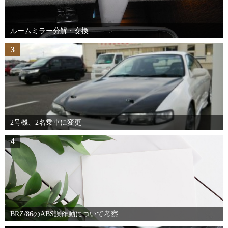
ルームミラー分解・交換
3
2号機、2名乗車に変更
4
BRZ/86のABS誤作動について考察