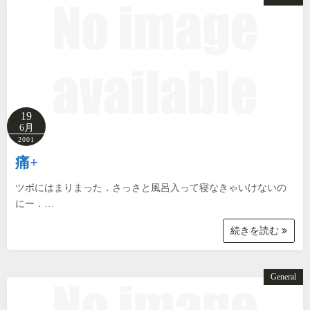
19
6月
2001
痛+
ツボにはまりまった．さっさと風呂入って寝なきゃいけないの
にー．…
続きを読む
General