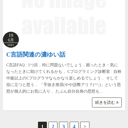
19
6月
2001
C言語関連の濃ゆい話
C言語FAQ : 1つ目．特に問題ないでしょう．困ったとき・気に
なったときに助けてくれるかも． Cプログラミング診断室 : 自称
中級以上のCプログラマならかなり楽しめるでしょう． そして
役に立つと思う． 「手抜き推奨(やや語弊アリ？(^^;)」という思
想が個人的にお気に入り． たぶん自分自身の思想も…
続きを読む
投
1
2
3
4
>