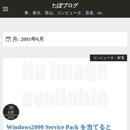
コ
たぽブログ
ン
車、柴犬、登山、コンピュータ、音楽、etc...
テ
ン
ツ
月:
2001年6月
へ
ス
キ
コンピュータ・家電
ッ
プ
30
6月
2001
Windows2000 Service Pack を当てると