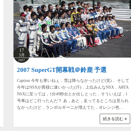
17
3月
2007
2007 SuperGT開幕戦＠鈴鹿 予選
Caption 今年も寒いねぇ．雪は降らなかったけど(笑)． そして
今年はNSXが異様に速いかった(汗)．上位みんなNSX．ARTA
NSXに至っては，1分49秒台とか出しとった．そういえば，1
号車はどこ行ったんだ？ あ，あと，走ってるところは見られ
なかったけど，ランボルギーニが増えてた．オレンジ色…
続きを読む