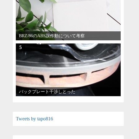
BRZ/86のABS誤作動について考察
5
バックプレート干渉しとった
Tweets by tapo816