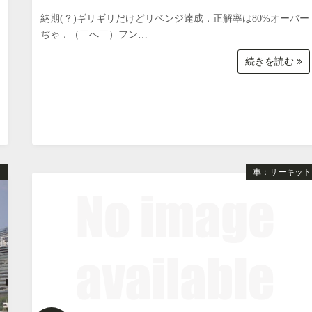
納期(？)ギリギリだけどリベンジ達成．正解率は80%オーバー
ぢゃ．（￣へ￣）フン…
続きを読む
ト
車：サーキット