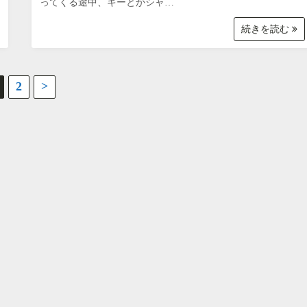
ってくる途中、キーとかシャ…
続きを読む
2
>