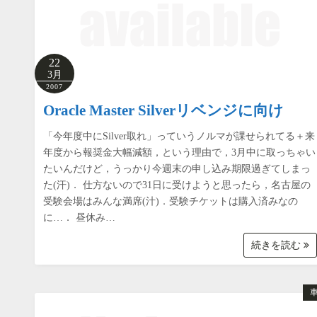
22
3月
2007
Oracle Master Silverリベンジに向け
「今年度中にSilver取れ」っていうノルマが課せられてる＋来
年度から報奨金大幅減額，という理由で，3月中に取っちゃい
たいんだけど，うっかり今週末の申し込み期限過ぎてしまっ
た(汗)． 仕方ないので31日に受けようと思ったら，名古屋の
受験会場はみんな満席(汁)．受験チケットは購入済みなの
に…． 昼休み…
続きを読む