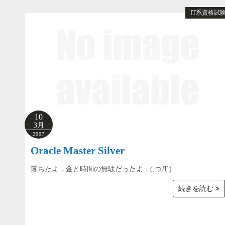
IT系資格試
10
3月
2007
Oracle Master Silver
落ちたよ．金と時間の無駄だったよ．(;つД`)…
続きを読む