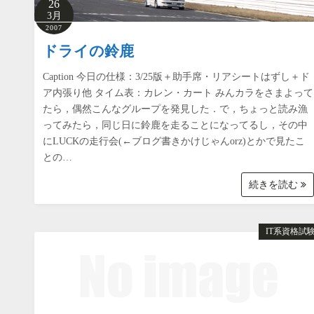
26
3月
2007
ドライの鈴鹿
Caption 今日の仕様：3/25版＋助手席・リアシートはずし＋ド
ア内張り他 タイム表：カレン・カート みんカラをさまよって
たら，偶然こんなグループを発見した．で，ちょっと読み漁
ってみたら，同じ日に鈴鹿を走ることになってるし，その中
にLUCKの走行会(←ブログ書きかけじゃんorz)とかで見たこ
との…
続きを読む
IT系資格試