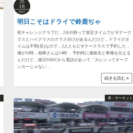
25
3月
2007
明日こそはドライで鈴鹿ぢゃ
初チャレンジクラブだ．2分45秒って規定タイムでビギナーク
ラスとハイクラスのクラス分けがあるんだけど，ドライのタ
イムは不明(笑)なので，2人ともビギナークラスで予約した．
俺が10時，相棒さんは14時． 予約時に連絡先と車種を伝える
んだけど，後日SMSCから電話があって「カレンってオープ
ンカーじゃない…
続きを読む
験
車：サーキット