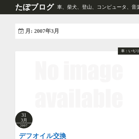
コ
たぽブログ
車、柴犬、登山、コンピュータ、音楽、e
ン
テ
ン
月:
2007年3月
ツ
へ
車：いぢ
ス
キ
ッ
プ
31
3月
2007
デフオイル交換