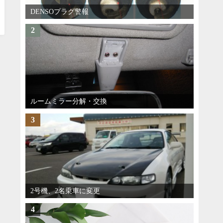
DENSOプラグ警報
2
ルームミラー分解・交換
3
2号機、2名乗車に変更
4