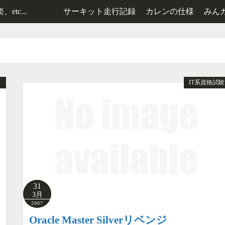
tc...
サーキット走行記録
カレンの仕様
みん
レンタルカート走行記録
2号機の仕様
3号機の仕様
り
IT系資格試験
31
3月
2007
Oracle Master Silverリベンジ