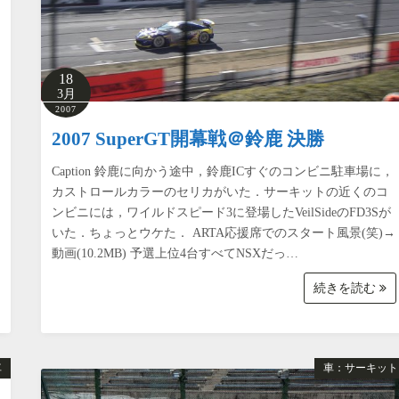
18
3月
2007
2007 SuperGT開幕戦＠鈴鹿 決勝
Caption 鈴鹿に向かう途中，鈴鹿ICすぐのコンビニ駐車場に，
カストロールカラーのセリカがいた．サーキットの近くのコ
ンビニには，ワイルドスピード3に登場したVeilSideのFD3Sが
いた．ちょっとウケた． ARTA応援席でのスタート風景(笑)→
動画(10.2MB) 予選上位4台すべてNSXだっ…
続きを読む
車
車：サーキット