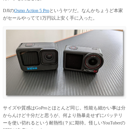
DJIの
Osmo Action 5 Pro
というヤツだ。なんかちょうど本家
がセールやってて1万円以上安く手に入った。
サイズや質感はGoProとほとんど同じ。性能も細かい事は分
からんけど十分だと思うが、何より熱暴走せずにバッテリ
ーを使い切れるという耐熱性(？)に期待。怪しいYouTuberの