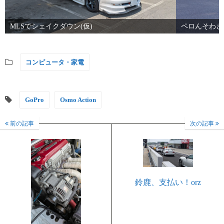
MLSでシェイクダウン(仮)
ペロんそわさ
コンピュータ・家電
GoPro
Osmo Action
前の記事
次の記事
鈴鹿、支払い！orz