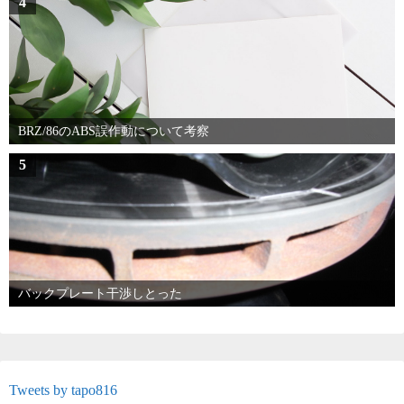
4
BRZ/86のABS誤作動について考察
5
バックプレート干渉しとった
Tweets by tapo816