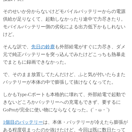
そのせいか分からないけどモバイルバッテリーからの電源
供給が足りなくて、起動しなかったり途中で力尽きたり。
モバイルバッテリー側の劣化による出力低下かもしれない
けど。
そんな訳で、
先日の鈴鹿
も外部給電がすぐに力尽き、ダメ
元で純正バッテリーを突っ込んでみたけどこっちも熱暴走
でまともに録画できなかった。
で、そのまま放置してたんだけど、ふと気が付いたらまた
バッテリーが本体の中で膨張して抜けなくなってた。
しかもType-Cポートも本格的に壊れて、外部給電で起動で
きないどころかバッテリーへの充電もできず、要するに
GoProが完全に使い物にならなくなった。(´・ω・`)
1個目のバッテリー
は、本体・バッテリーが冷えたら膨張が
ある程度収まったのか抜けたけど、今回は既に数日たって