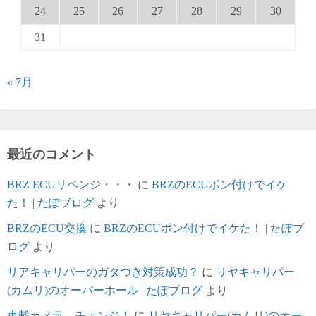
24
25
26
27
28
29
30
31
« 7月
最近のコメント
BRZ ECUリベンジ・・・
に
BRZのECUポン付けでイケ
た！ | たぽブログ
より
BRZのECU交換
に
BRZのECUポン付けでイケた！ | たぽブ
ログ
より
リアキャリパーのガタつき対策成功？
に
リヤキャリパー
(カムリ)のオーバーホール | たぽブログ
より
車載カメラ、チェンジ！
に
リヤキャリパー(カムリ)のオー