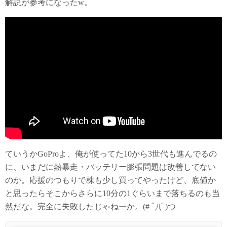
解説が参考になったw。
ていうかGoProよ、俺が使ってた10から3世代も進んでるの
に、いまだに熱暴走・バッテリー膨張問題は改善してない
のか。応援のつもりで株も少し買ってやったけど、底値か
と思ったらそこからさらに10分の1ぐらいまで落ちるのも当
然だな。完全に失敗したじゃねーか。(# ﾟДﾟ)つ