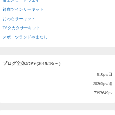
富士スピードウェイ
鈴鹿ツインサーキット
おわらサーキット
TSタカタサーキット
スポーツランドやまなし
ブログ全体のPV(2019/4/5～)
810
pv/日
20265
pv/週
7393649
pv