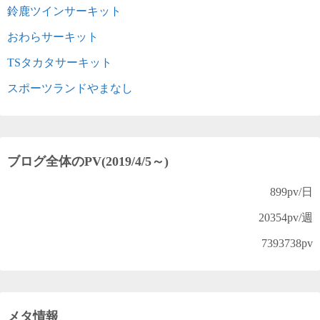
鈴鹿ツインサーキット
おわらサーキット
TSタカタサーキット
スポーツランドやまなし
ブログ全体のPV(2019/4/5～)
899
pv/日
20354
pv/週
7393738
pv
メタ情報