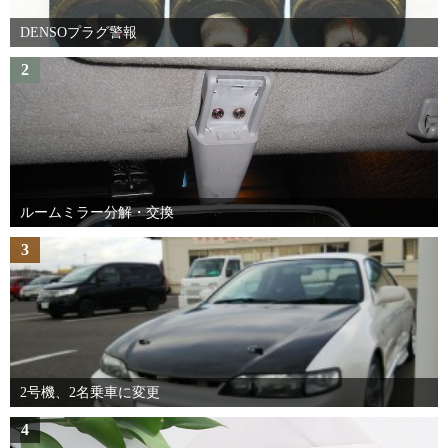
DENSOプラグ警報
2
ルームミラー分解・交換
3
2号機、2名乗車に変更
4