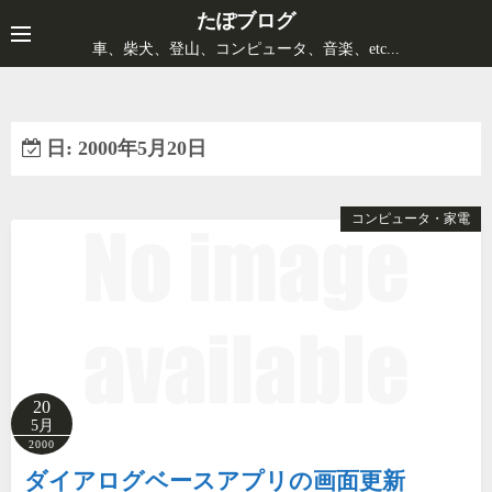
コ
たぽブログ
ン
車、柴犬、登山、コンピュータ、音楽、etc...
テ
ン
ツ
日:
2000年5月20日
へ
ス
キ
コンピュータ・家電
ッ
プ
20
5月
2000
ダイアログベースアプリの画面更新