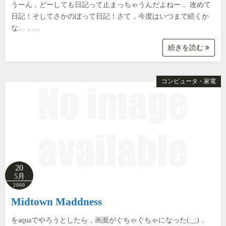
うーん，どーしても日記って止まっちゃうんだよねー． 改めて
日記！そしてさかのぼって日記！さて，今度はいつまで続くか
な…．…
続きを読む
コンピュータ・家電
20
5月
2000
Midtown Maddness
をaquaでやろうとしたら，画面がぐちゃぐちゃになった(;_;)．