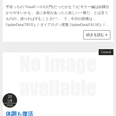
平岩っちの VisualC++6.0入門(だったかな？)ビギナー編は結構分
かりやすいかも． 金に余裕があったら欲しい一冊だ．とは言う
ものの，借りればすむことさ(^^;． で，今日の収穫は，
UpdateData(TRUE); // ダイアログ->変数 UpdateData(FALSE); //…
続きを読む
General
20
5月
2000
体調も復活