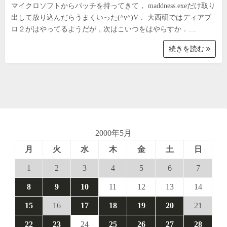
マイクロソフトからパッチを持ってきて， maddness.exeだけ取り
出して放り込んだらうまくいった(^v^)V． 大西研ではディアブ
ロ２がはやってるようだが，次はこいつをはやらすか．…
続きを読む
2000年5月
月
火
水
木
金
土
日
1
2
3
4
5
6
7
8
9
10
11
12
13
14
15
16
17
18
19
20
21
22
23
24
25
26
27
28