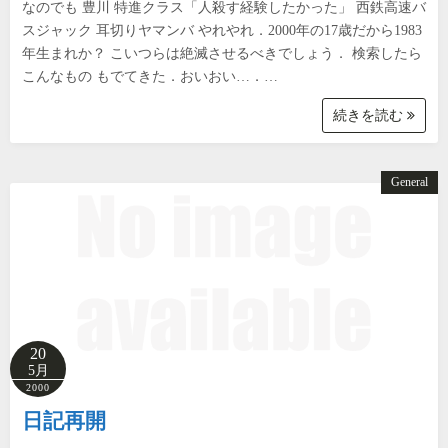
なのでも 豊川 特進クラス「人殺す経験したかった」 西鉄高速バ
スジャック 耳切りヤマンバ やれやれ．2000年の17歳だから1983
年生まれか？ こいつらは絶滅させるべきでしょう． 検索したら
こんなもの もでてきた．おいおい…．…
続きを読む
General
20
5月
2000
日記再開