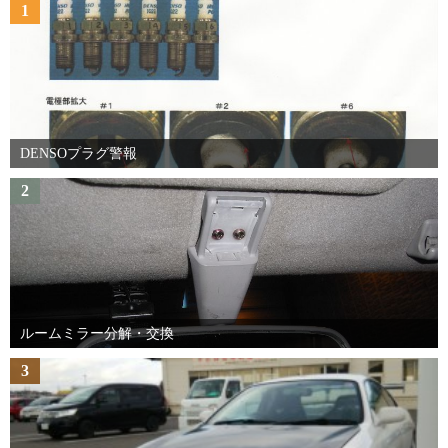
1
DENSOプラグ警報
2
ルームミラー分解・交換
3