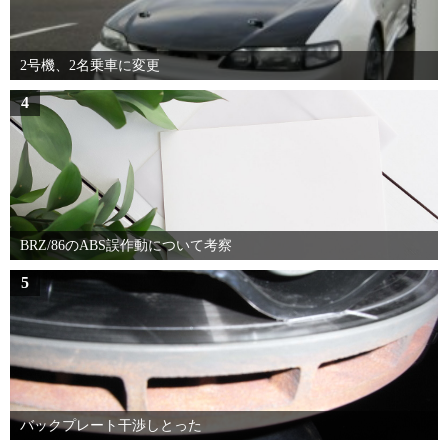
2号機、2名乗車に変更
4
BRZ/86のABS誤作動について考察
5
バックプレート干渉しとった