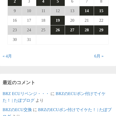
2
3
4
5
6
7
8
9
10
11
12
13
14
15
16
17
18
19
20
21
22
23
24
25
26
27
28
29
30
31
« 4月
6月 »
最近のコメント
BRZ ECUリベンジ・・・
に
BRZのECUポン付けでイケ
た！ | たぽブログ
より
BRZのECU交換
に
BRZのECUポン付けでイケた！ | たぽブ