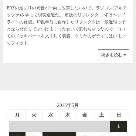
BRZの足回りの異音が一向に改善しないので、ラジコン(アルテ
ッツァ)を弄って現実逃避だ。 市販のリフレクタ まずはヘッド
ライトの修復。10数年前に自作したリフレクタは、最近甥っ子
と走らせたりでぶつけまくったせいで割れちゃったので、ヨコ
モのメッキパーツを入手して装着。タミヤのボディにはいまい
ちフィット…
続きを読む
2016年5月
月
火
水
木
金
土
日
1