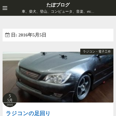
コ
たぽブログ
ン
車、柴犬、登山、コンピュータ、音楽、etc...
テ
ン
ツ
日:
2016年5月5日
へ
ス
キ
ラジコン・電子工作
ッ
プ
5
5月
2016
ラジコンの足回り