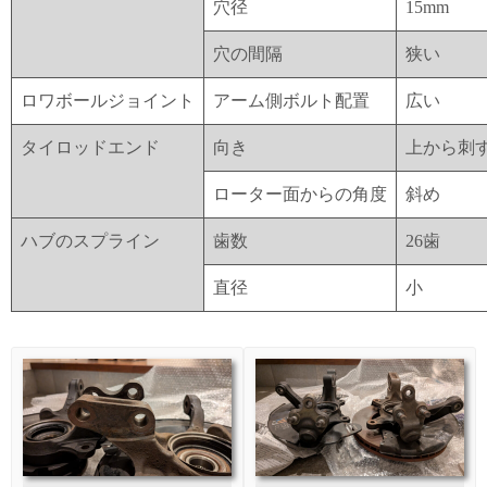
穴径
15mm
穴の間隔
狭い
ロワボールジョイント
アーム側ボルト配置
広い
タイロッドエンド
向き
上から刺
ローター面からの角度
斜め
ハブのスプライン
歯数
26歯
直径
小