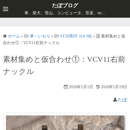
コ
たぽブログ
ン
車、柴犬、登山、コンピュータ、音楽、etc...
テ
ン
ツ
ホーム
»
車：いぢり
»
ST20系FF 114.3化
»
素材集めと仮
へ
合わせ①：VCV11右前ナックル
ス
キ
素材集めと仮合わせ①：VCV11右前
ッ
ナックル
プ
2026年5月1日
2026年5月19日
たぽ