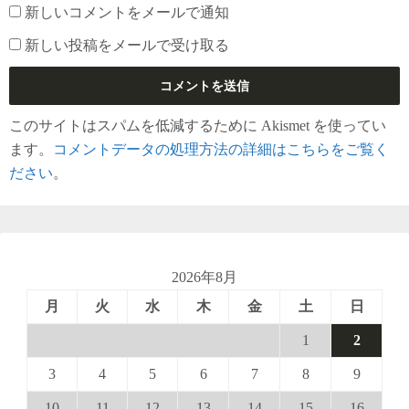
新しいコメントをメールで通知
新しい投稿をメールで受け取る
このサイトはスパムを低減するために Akismet を使ってい
ます。
コメントデータの処理方法の詳細はこちらをご覧く
ださい
。
2026年8月
月
火
水
木
金
土
日
1
2
3
4
5
6
7
8
9
10
11
12
13
14
15
16