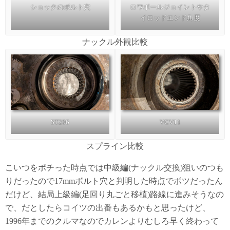
ショックのボルト穴
ロワボールジョイントやタ
イロッドエンド角度
ナックル外観比較
ST206
VCV11
スプライン比較
こいつをポチった時点では中級編(ナックル交換)狙いのつも
りだったので17mmボルト穴と判明した時点でボツだったん
だけど、結局上級編(足回り丸ごと移植)路線に進みそうなの
で、だとしたらコイツの出番もあるかもと思ったけど、
1996年までのクルマなのでカレンよりむしろ早く終わって