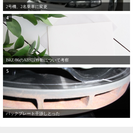
2号機、2名乗車に変更
4
BRZ/86のABS誤作動について考察
5
バックプレート干渉しとった