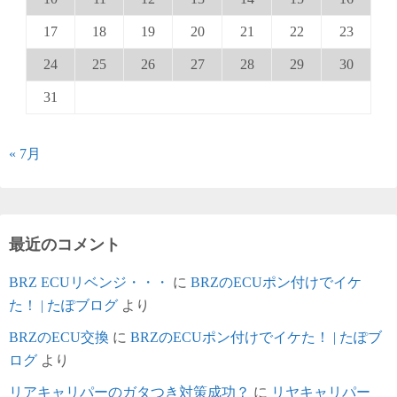
17
18
19
20
21
22
23
24
25
26
27
28
29
30
31
« 7月
最近のコメント
BRZ ECUリベンジ・・・
に
BRZのECUポン付けでイケ
た！ | たぽブログ
より
BRZのECU交換
に
BRZのECUポン付けでイケた！ | たぽブ
ログ
より
リアキャリパーのガタつき対策成功？
に
リヤキャリパー