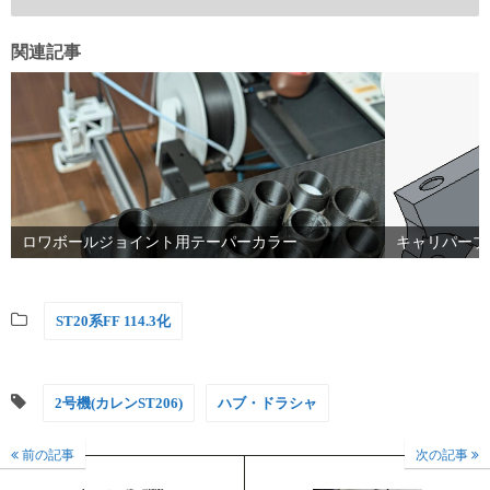
関連記事
ロワボールジョイント用テーパーカラー
キャリパーブ
ST20系FF 114.3化
2号機(カレンST206)
ハブ・ドラシャ
前の記事
次の記事