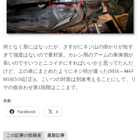
何となく形にはなったが、さすがにネジ山の掛かりが短す
ぎて強度はないので要対策。カレン用のアームの車体側が
長いのでそいつとニコイチにすればいいかと思ってたんだ
けど、上の表にまとめたようにネジ径が違った(M16⇔
M17
M18(5/16訂正))。こいつの対策は別途考えることにして、リ
ヤの仮合わせ第1段階はここまで。
共有:
Facebook
X
この記事の投稿者
最新記事