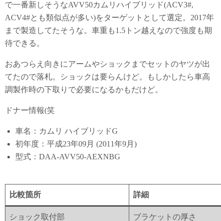
で一番新しそうなAVV50カムリハイブリッド(ACV3#,
ACV4#とも類似点が多い)をターゲットとして選定。2017年
まで製造してたそうな。車重も1.5トン越えなので強度も期
待できる。
おあつらえ向きにアームやショックまでセットのヤツが出
てたので落札。ショックは要らんけど。もしかしたら車高
調製作時の下取りで必要になるかもだけど。
ドナー情報(笑
車名：カムリ ハイブリッドG
初年度：平成23年09月 (2011年9月)
型式：DAA-AVV50-AEXNBG
比較箇所
詳細
ショック取付部
ブラケットの厚さ