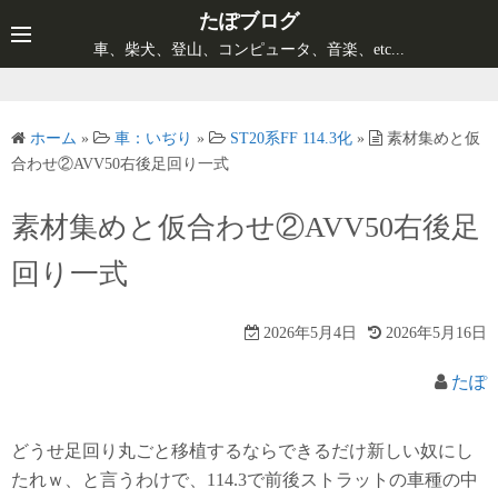
コ
たぽブログ
ン
車、柴犬、登山、コンピュータ、音楽、etc...
テ
ン
ツ
ホーム
»
車：いぢり
»
ST20系FF 114.3化
»
素材集めと仮
へ
合わせ②AVV50右後足回り一式
ス
キ
素材集めと仮合わせ②AVV50右後足
ッ
回り一式
プ
2026年5月4日
2026年5月16日
たぽ
どうせ足回り丸ごと移植するならできるだけ新しい奴にし
たれｗ、と言うわけで、114.3で前後ストラットの車種の中