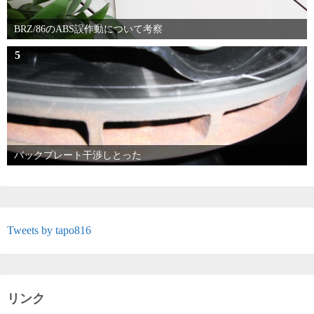
BRZ/86のABS誤作動について考察
5
バックプレート干渉しとった
Tweets by tapo816
リンク