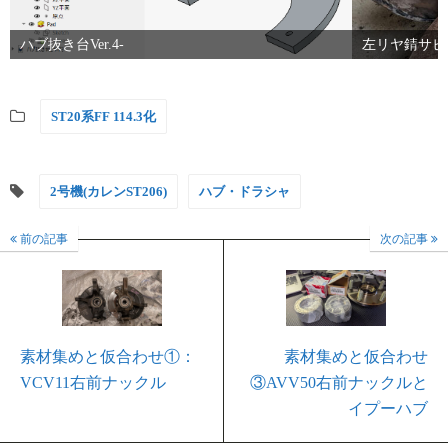
ハブ抜き台Ver.4-
左リヤ錆サビ
ST20系FF 114.3化
2号機(カレンST206)
ハブ・ドラシャ
前の記事
次の記事
素材集めと仮合わせ①：
素材集めと仮合わせ
VCV11右前ナックル
③AVV50右前ナックルと
イプーハブ