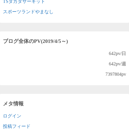
TSタカタサーキット
スポーツランドやまなし
ブログ全体のPV(2019/4/5～)
642
pv/日
642
pv/週
7397804
pv
メタ情報
ログイン
投稿フィード