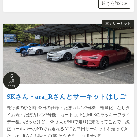
続きを読む
車：サーキット
6
5月
2022
SKさん・ara_Rさんとサーキットはしご
走行後のひと時 今日の仕様：たぽカレン2号機、軽量化：なしタ
イム表：たぽカレン2号機、カート 元々はMLSのラッキーフライ
デー狙いだったけど、SKさんがNDで走りに来るってことで、純
正ロールバーのNDでも走れるALTと幸田サーキットを走ってき
た。ara_Rさんも誘って(笑 そうそう。ara_R号のF…