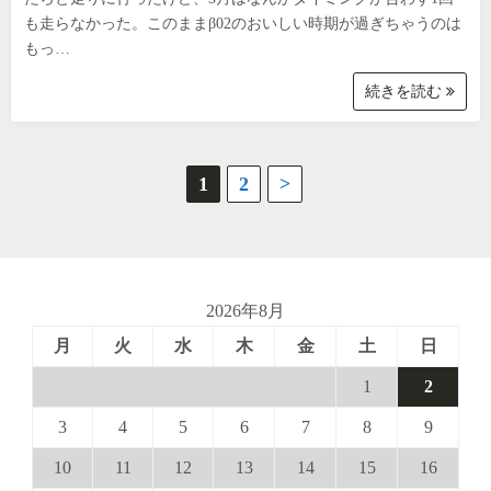
も走らなかった。このままβ02のおいしい時期が過ぎちゃうのは
もっ…
続きを読む
投
1
2
>
稿
の
ペ
2026年8月
月
火
水
木
金
土
日
ー
1
2
ジ
3
4
5
6
7
8
9
送
10
11
12
13
14
15
16
り