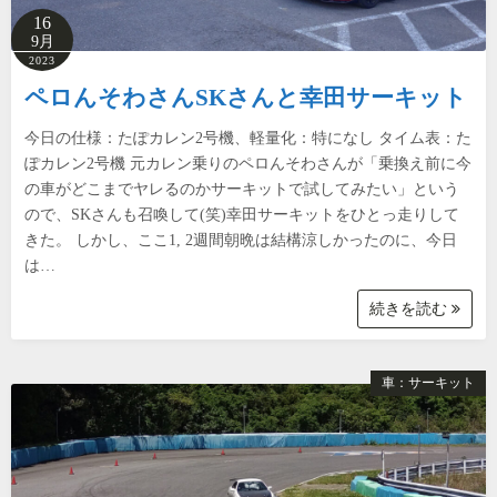
16
9月
2023
ペロんそわさんSKさんと幸田サーキット
今日の仕様：たぽカレン2号機、軽量化：特になし タイム表：た
ぽカレン2号機 元カレン乗りのペロんそわさんが「乗換え前に今
の車がどこまでヤレるのかサーキットで試してみたい」という
ので、SKさんも召喚して(笑)幸田サーキットをひとっ走りして
きた。 しかし、ここ1, 2週間朝晩は結構涼しかったのに、今日
は…
続きを読む
車：サーキット