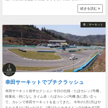
続きを読む
車：サーキット
2
4月
2017
幸田サーキットでプチクラッシュ
幸田サーキット前半セクション 今日の仕様：たぽカレン2号機，
軽量化：特になし タイム表：たぽカレン2号機 急に思い立っ
て、カレンで幸田サーキットを走ってきた。 今年の1月2月はや
たらと走りに行ったけど、3月はなんかタイミングが合わず1回