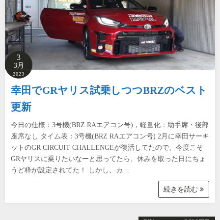
3
3月
2023
幸田でGRヤリス試乗しつつBRZのベスト
更新
今日の仕様：3号機(BRZ RAエアコン号)，軽量化：助手席・後部
座席なし タイム表：3号機(BRZ RAエアコン号) 2月に幸田サーキ
ットのGR CIRCUIT CHALLENGEが復活してたので、今度こそ
GRヤリスに乗りたいなーと思ってたら、休みを取った日にちょ
うど枠が設定されてた！ しかし、カ…
続きを読む