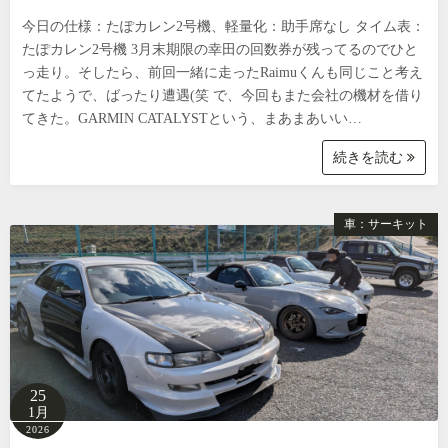
今日の仕様：たぽカレン2号機、軽量化：助手席なし タイム表：
たぽカレン2号機 3月末期限の幸田の回数券が残ってるのでひと
っ走り。そしたら、前回一緒に走ったRaimuくんも同じこと考え
てたようで、ばったり遭遇(笑 で、今回もまた会社の機材を借り
てきた。GARMIN CATALYSTという、まあまあいい…
続きを読む
車：サーキット
25
1月
2026