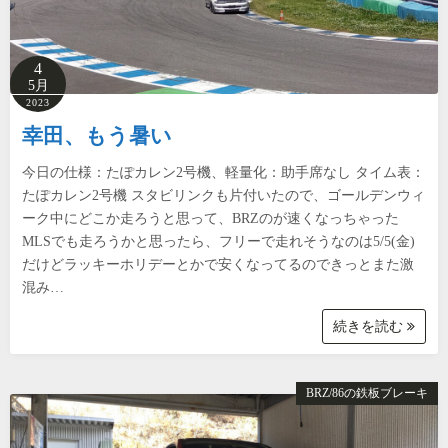
4
5月
2023
幸田、もう暑い
今日の仕様：たぽカレン2号機、軽量化：助手席なし タイム表：
たぽカレン2号機 スタビリンクも片付いたので、ゴールデンウィ
ーク中にどこか走ろうと思って、BRZのが速くなっちゃった
MLSでも走ろうかと思ったら、フリーで走れそうなのは5/5(金)
だけどラッキーホリデーとかで安くなってるのできっとまた激
混み…
続きを読む
BRZ/86の鉄板ブレーキ