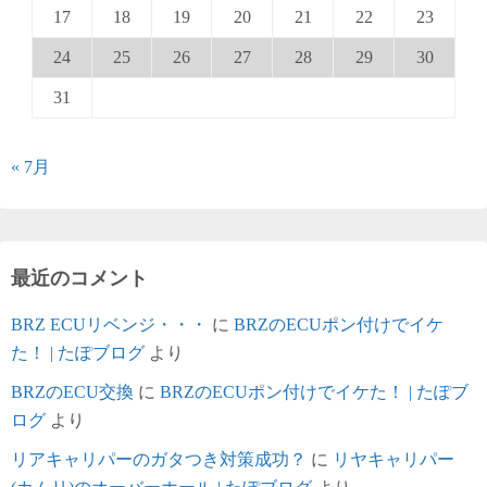
17
18
19
20
21
22
23
24
25
26
27
28
29
30
31
« 7月
最近のコメント
BRZ ECUリベンジ・・・
に
BRZのECUポン付けでイケ
た！ | たぽブログ
より
BRZのECU交換
に
BRZのECUポン付けでイケた！ | たぽブ
ログ
より
リアキャリパーのガタつき対策成功？
に
リヤキャリパー