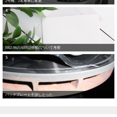
2号機、2名乗車に変更
4
BRZ/86のABS誤作動について考察
5
バックプレート干渉しとった