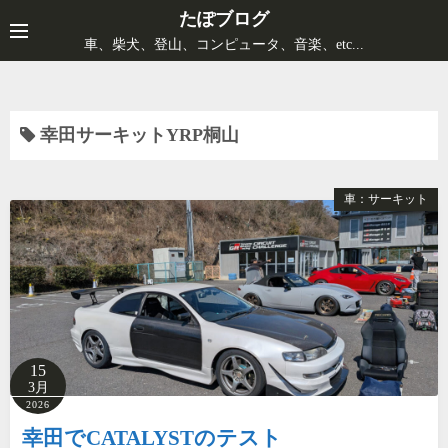
コ
たぽブログ
ン
車、柴犬、登山、コンピュータ、音楽、etc...
テ
ン
ツ
幸田サーキットYRP桐山
へ
ス
キ
車：サーキット
ッ
プ
15
3月
2026
幸田でCATALYSTのテスト