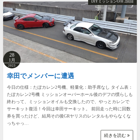
DIYミッションO/H 2回目
28
1月
2023
幸田でメンバーに遭遇
今日の仕様：たぽカレン2号機、軽量化：助手席なし タイム表：
たぽカレン2号機 ミッションオーバーホール後のデフの慣らしも
終わって、ミッションオイルも交換したので、やっとカレンで
サーキット復活！今回は幸田サーキット。 前回走った時に回数
券を買ったけど、結局その後GRヤリスのレンタルもやらなくな
っちゃっ…
続きを読む