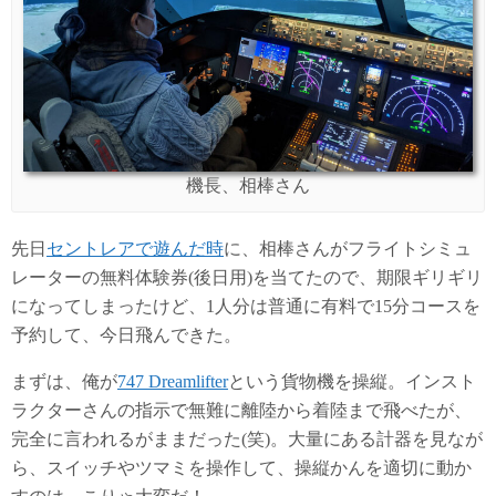
機長、相棒さん
先日
セントレアで遊んだ時
に、相棒さんがフライトシミュ
レーターの無料体験券(後日用)を当てたので、期限ギリギリ
になってしまったけど、1人分は普通に有料で15分コースを
予約して、今日飛んできた。
まずは、俺が
747 Dreamlifter
という貨物機を操縦。インスト
ラクターさんの指示で無難に離陸から着陸まで飛べたが、
完全に言われるがままだった(笑)。大量にある計器を見なが
ら、スイッチやツマミを操作して、操縦かんを適切に動か