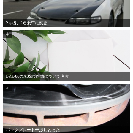
2号機、2名乗車に変更
4
BRZ/86のABS誤作動について考察
5
バックプレート干渉しとった