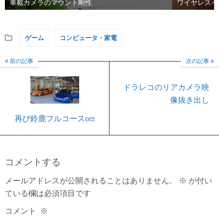
車載カメラのマウント剛性
ワイヤレスイ
ゲーム
コンピュータ・家電
前の記事
次の記事
ドラレコのリアカメラ映
像抜き出し
再び鈴鹿フルコースorz
コメントする
メールアドレスが公開されることはありません。
※
が付い
ている欄は必須項目です
コメント
※