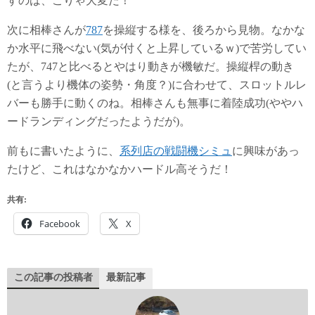
すのは、こりゃ大変だ！
次に相棒さんが
787
を操縦する様を、後ろから見物。なかな
か水平に飛べない(気が付くと上昇しているｗ)で苦労してい
たが、747と比べるとやはり動きが機敏だ。操縦桿の動き
(と言うより機体の姿勢・角度？)に合わせて、スロットルレ
バーも勝手に動くのね。相棒さんも無事に着陸成功(ややハ
ードランディングだったようだが)。
前もに書いたように、
系列店の戦闘機シミュ
に興味があっ
たけど、これはなかなかハードル高そうだ！
共有:
Facebook
X
この記事の投稿者
最新記事