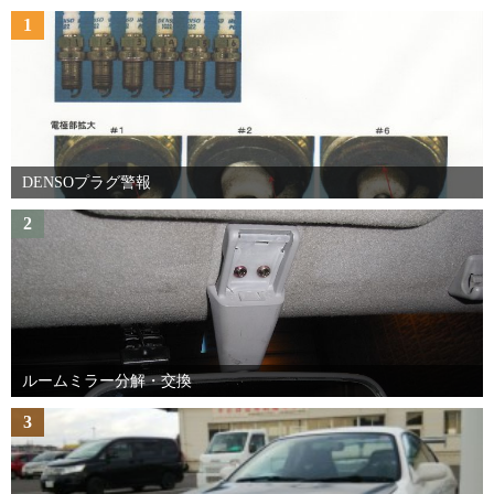
1
DENSOプラグ警報
2
ルームミラー分解・交換
3