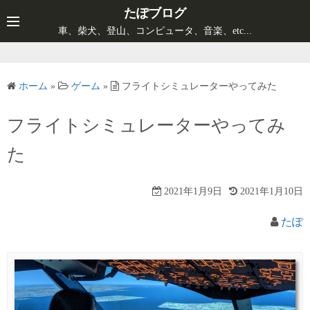
コ
たぽブログ
ン
車、柴犬、登山、コンピュータ、音楽、etc...
テ
ン
ツ
ホーム
»
ゲーム
»
フライトシミュレーターやってみた
へ
ス
フライトシミュレーターやってみ
キ
た
ッ
プ
2021年1月9日
2021年1月10日
たぽ