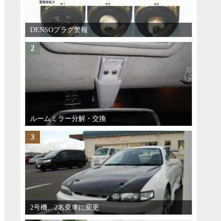
DENSOプラグ警報
2
ルームミラー分解・交換
3
2号機、2名乗車に変更