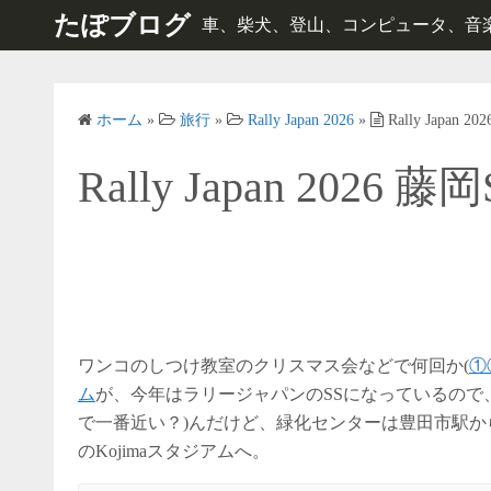
コ
たぽブログ
車、柴犬、登山、コンピュータ、音楽、e
ン
テ
ン
ホーム
»
旅行
»
Rally Japan 2026
»
Rally Japan 2
ツ
へ
Rally Japan 2026 藤岡
ス
キ
ッ
プ
ワンコのしつけ教室のクリスマス会などで何回か(
①
ム
が、今年はラリージャパンのSSになっているので
で一番近い？)んだけど、緑化センターは豊田市駅
のKojimaスタジアムへ。