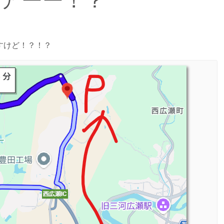
)ハアーー！？
すけど！？！？