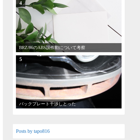
4
BRZ/86のABS誤作動について考察
5
バックプレート干渉しとった
Posts by tapo816