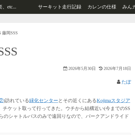
tc...
サーキット走行記録
カレンの仕様
みん
レンタルカート走行記録
2号機の仕様
026 藤岡SSS
3号機の仕様
SSS
2026年5月30日
2026年7月18日
たぽ
②
)訪れている
緑化センター
とその近くにある
Kojimaスタジア
、チケット取って行ってきた。ウチから結構近い(今までのSS
からのシャトルバスのみで遠回りなので、パークアンドライド