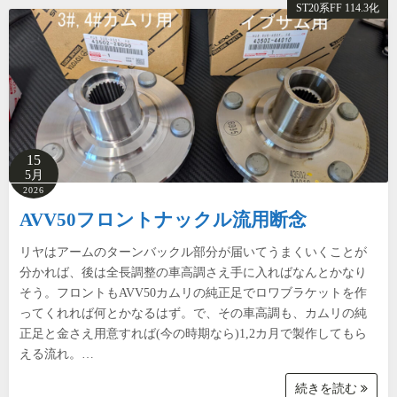
ST20系FF 114.3化
15
5月
2026
AVV50フロントナックル流用断念
リヤはアームのターンバックル部分が届いてうまくいくことが
分かれば、後は全長調整の車高調さえ手に入ればなんとかなり
そう。フロントもAVV50カムリの純正足でロワブラケットを作
ってくれれば何とかなるはず。で、その車高調も、カムリの純
正足と金さえ用意すれば(今の時期なら)1,2カ月で製作してもら
える流れ。…
続きを読む