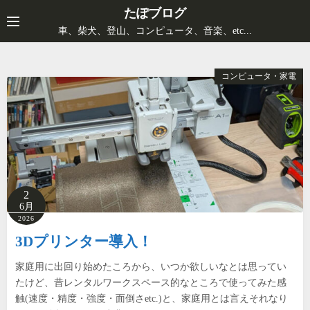
コ
たぽブログ
ン
車、柴犬、登山、コンピュータ、音楽、etc...
テ
ン
コンピュータ・家電
ツ
へ
ス
キ
ッ
プ
2
6月
2026
3Dプリンター導入！
家庭用に出回り始めたころから、いつか欲しいなとは思ってい
たけど、昔レンタルワークスペース的なところで使ってみた感
触(速度・精度・強度・面倒さetc.)と、家庭用とは言えそれなり