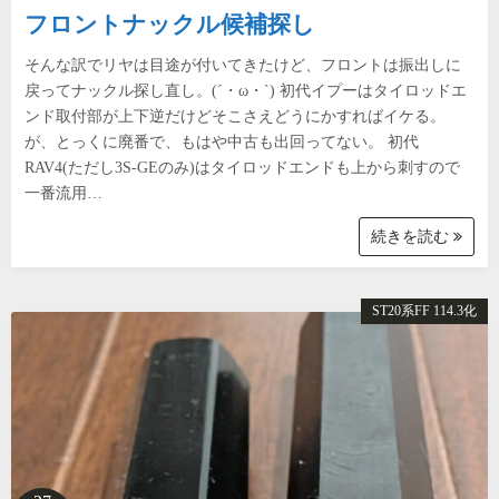
フロントナックル候補探し
そんな訳でリヤは目途が付いてきたけど、フロントは振出しに
戻ってナックル探し直し。(´・ω・`) 初代イプーはタイロッドエ
ンド取付部が上下逆だけどそこさえどうにかすればイケる。
が、とっくに廃番で、もはや中古も出回ってない。 初代
RAV4(ただし3S-GEのみ)はタイロッドエンドも上から刺すので
一番流用…
続きを読む
ST20系FF 114.3化