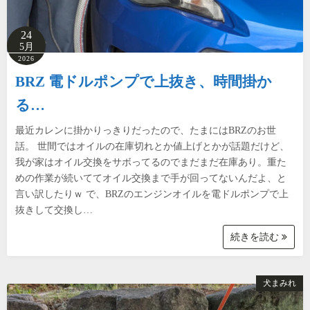
24
5月
2026
BRZ 電ドルポンプで上抜き、時間掛か
る…
最近カレンに掛かりっきりだったので、たまにはBRZのお世
話。 世間ではオイルの在庫切れとか値上げとかが話題だけど、
我が家はオイル交換をサボってるのでまだまだ在庫あり。重た
めの作業が続いててオイル交換まで手が回ってないんだよ、と
言い訳したりｗ で、BRZのエンジンオイルを電ドルポンプで上
抜きして交換し…
続きを読む
犬まみれ