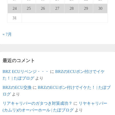
24
25
26
27
28
29
30
31
« 7月
最近のコメント
BRZ ECUリベンジ・・・
に
BRZのECUポン付けでイケ
た！ | たぽブログ
より
BRZのECU交換
に
BRZのECUポン付けでイケた！ | たぽブ
ログ
より
リアキャリパーのガタつき対策成功？
に
リヤキャリパー
(カムリ)のオーバーホール | たぽブログ
より