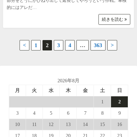
部分をどうにかひねり出して延長してやろうという作戦。車検
的にはアレだ…
続きを読む
投
<
1
2
3
4
…
363
>
稿
の
ペ
2026年8月
月
火
水
木
金
土
日
ー
1
2
ジ
3
4
5
6
7
8
9
送
10
11
12
13
14
15
16
り
17
18
19
20
21
22
23