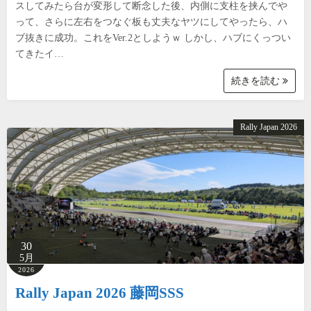
スしてみたら台が変形して断念した後、内側に支柱を挟んでや
って、さらに左右をつなぐ板も丈夫なヤツにしてやったら、ハ
ブ抜きに成功。これをVer.2としようｗ しかし、ハブにくっつい
てきたイ…
続きを読む
Rally Japan 2026
30
5月
2026
Rally Japan 2026 藤岡SSS