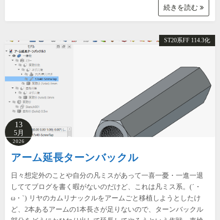
続きを読む
ST20系FF 114.3化
13
5月
2026
アーム延長ターンバックル
日々想定外のことや自分の凡ミスがあって一喜一憂・一進一退
しててブログを書く暇がないのだけど、これは凡ミス系。(´・
ω・`) リヤのカムリナックルをアームごと移植しようとしたけ
ど、2本あるアームの1本長さが足りないので、ターンバックル