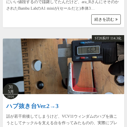
にいい値段するので躊躇してたんだけど、ara_Rさんにそそのか
されたBambu LabのA1 miniが(セールだと)本体3…
続きを読む
ST20系FF 114.3化
31
5月
2026
ハブ抜き台Ver.2→3
話が若干前後してしまうけど、VCV11ウィンダムのハブを抜こ
うとしてナックルを支える台を作ってみたものの、実際にプレ