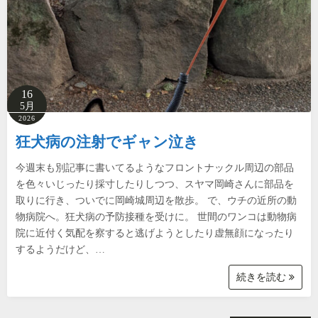
16
5月
2026
狂犬病の注射でギャン泣き
今週末も別記事に書いてるようなフロントナックル周辺の部品
を色々いじったり採寸したりしつつ、スヤマ岡崎さんに部品を
取りに行き、ついでに岡崎城周辺を散歩。 で、ウチの近所の動
物病院へ。狂犬病の予防接種を受けに。 世間のワンコは動物病
院に近付く気配を察すると逃げようとしたり虚無顔になったり
するようだけど、…
続きを読む