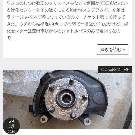
ワンコのしつけ教室のクリスマス会などで何回か(①②)訪れてい
る緑化センターとその近くにあるKojimaスタジアムが、今年は
ラリージャパンのSSになっているので、チケット取って行って
きた。ウチから結構近い(今までのSSで一番近い？)んだけど、緑
化センターは豊田市駅からのシャトルバスのみで遠回りなの
で、…
続きを読む
ST20系FF 114.3化
29
5月
2026