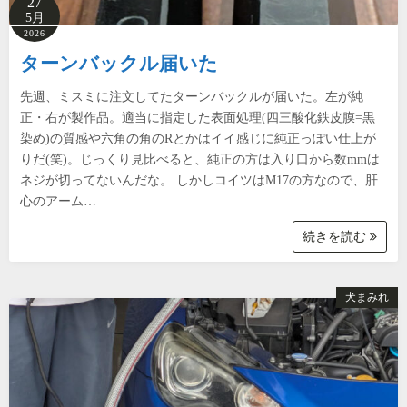
27
5月
2026
ターンバックル届いた
先週、ミスミに注文してたターンバックルが届いた。左が純
正・右が製作品。適当に指定した表面処理(四三酸化鉄皮膜=黒
染め)の質感や六角の角のRとかはイイ感じに純正っぽい仕上が
りだ(笑)。じっくり見比べると、純正の方は入り口から数mmは
ネジが切ってないんだな。 しかしコイツはM17の方なので、肝
心のアーム…
続きを読む
犬まみれ